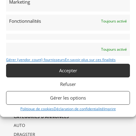
Marketing
Fonctionnalités
Toujours activé
Toujours activé
Gérer {vendor_count} fournisseurs
En savoir plus sur ces finalités
INFORMATIONS
Mentions Légales
Accepter
Déclaration de confidentialité (UE)
Refuser
Politique de cookies (UE)
Imprint
Gérer les options
Politique de cookies
Déclaration de confidentialité
Imprint
CATÉGORIES D’ANNONCES
AUTO
DRAGSTER