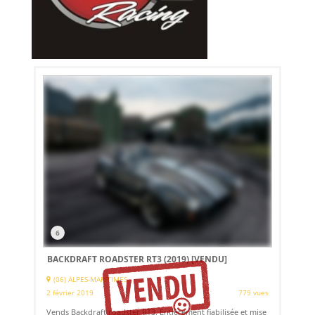
6
BACKDRAFT ROADSTER RT3 (2019)
[VENDU]
(06) ALPES-MARITIMES
2 février 2019
779 vues
Vends Backdraft roadster RT3. Entièrement fiabilisée et mise