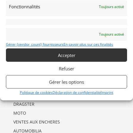
Fonctionnalités
Toujours activé
INFORMATIONS
Toujours activé
Mentions Légales
Gérer {vendor_count} fournisseurs
En savoir plus sur ces finalités
Déclaration de confidentialité (UE)
Accepter
Politique de cookies (UE)
Imprint
Refuser
Gérer les options
CATÉGORIES D’ANNONCES
Politique de cookies
Déclaration de confidentialité
Imprint
AUTO
DRAGSTER
MOTO
VENTES AUX ENCHERES
AUTOMOBILIA