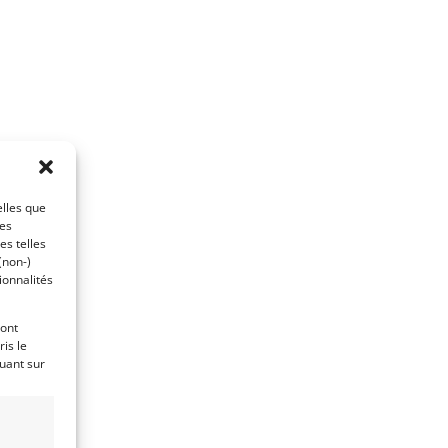
elles que
ces
es telles
(non-)
ionnalités
ront
is le
quant sur