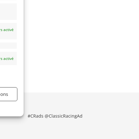
s activé
s activé
ions
#CRads @ClassicRacingAd