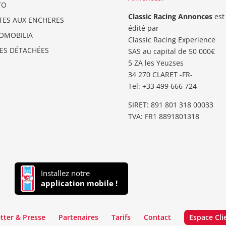
TO
Classic Racing Annonces
est
TES AUX ENCHERES
édité par
OMOBILIA
Classic Racing Experience
CES DÉTACHÉES
SAS au capital de 50 000€
5 ZA les Yeuzses
34 270 CLARET -FR-
Tel: ‭+33 499 666 724‬
SIRET: 891 801 318 00033
TVA: FR1 8891801318
Installez notre
application mobile !
tter & Presse
Partenaires
Tarifs
Contact
Espace Cli