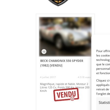
Pour offri
13
les cooki
technologi
BECK CHAMONIX 550 SPYDER
que le com
(1982)
[VENDU]
personnal
et fonctio
4 juillet 2017
4 518 vues
Cliquez ci
Magnifique, rapide et fiable. Moteur 2
appliqués
Litres 125 Cv, Poids 590 Kg, Vitesse 200
retrait de
Km/h
l’onglet d
Statis