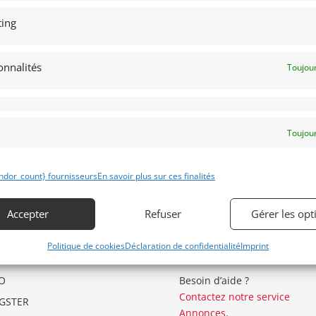
ing
onnalités
Toujour
Toujour
ndor_count} fournisseurs
En savoir plus sur ces finalités
Accepter
Refuser
Gérer les opt
Politique de cookies
Déclaration de confidentialité
Imprint
ÉGORIES D’ANNONCES
GARDER LE CONTACT
O
Besoin d’aide ?
Contactez notre service
GSTER
Annonces
.