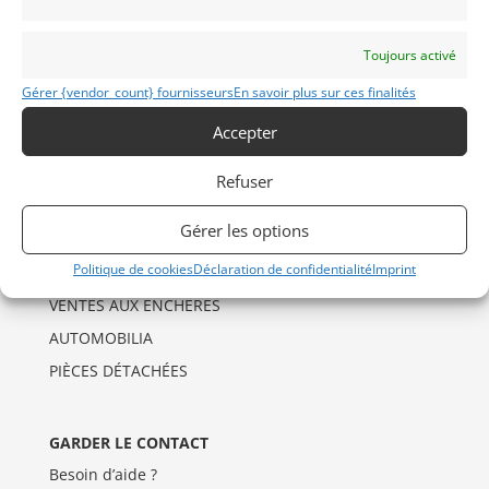
Mentions Légales
Déclaration de confidentialité (UE)
Toujours activé
Politique de cookies (UE)
Gérer {vendor_count} fournisseurs
En savoir plus sur ces finalités
Imprint
Accepter
CATÉGORIES D’ANNONCES
Refuser
AUTO
Gérer les options
DRAGSTER
Politique de cookies
Déclaration de confidentialité
Imprint
MOTO
VENTES AUX ENCHERES
AUTOMOBILIA
PIÈCES DÉTACHÉES
GARDER LE CONTACT
Besoin d’aide ?