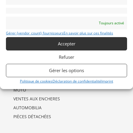
INFORMATIONS
Mentions Légales
Toujours activé
Déclaration de confidentialité (UE)
Gérer {vendor_count} fournisseurs
En savoir plus sur ces finalités
Politique de cookies (UE)
Accepter
Imprint
Refuser
CATÉGORIES D’ANNONCES
Gérer les options
AUTO
DRAGSTER
Politique de cookies
Déclaration de confidentialité
Imprint
MOTO
VENTES AUX ENCHERES
AUTOMOBILIA
PIÈCES DÉTACHÉES