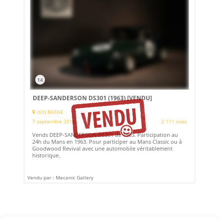
14
DEEP-SANDERSON DS301 (1963)
[VENDU]
(69) RHôNE
7 septembre 2018
2 111 vues
Vends DEEP-SANDERSON DS301 de 1963. Participation au
24h du Mans en 1963. Pour participer au Mans Classic ou à
Goodwood Revival avec une automobile véritablement
historique.
Vendu par : Mecanic Gallery