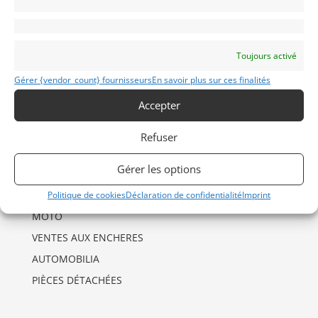
INFORMATIONS
Mentions Légales
Toujours activé
Déclaration de confidentialité (UE)
Gérer {vendor_count} fournisseurs
En savoir plus sur ces finalités
Politique de cookies (UE)
Accepter
Imprint
Refuser
CATÉGORIES D’ANNONCES
Gérer les options
AUTO
DRAGSTER
Politique de cookies
Déclaration de confidentialité
Imprint
MOTO
VENTES AUX ENCHERES
AUTOMOBILIA
PIÈCES DÉTACHÉES