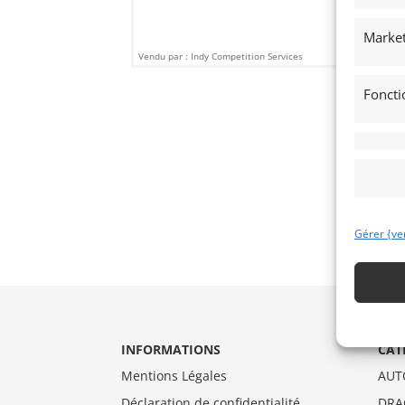
Market
Vendu par : Indy Competition Services
Foncti
Gérer {ve
INFORMATIONS
CAT
Mentions Légales
AUT
Déclaration de confidentialité
DRA