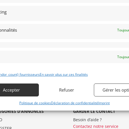
ing
onnalités
Toujour
Toujour
ndor_count} fournisseurs
En savoir plus sur ces finalités
Accepter
Refuser
Gérer les opt
Politique de cookies
Déclaration de confidentialité
Imprint
ÉGORIES D’ANNONCES
GARDER LE CONTACT
O
Besoin d’aide ?
Contactez notre service
GSTER