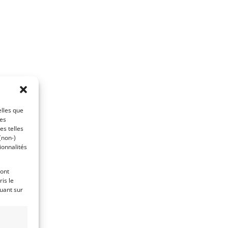
elles que
ces
es telles
(non-)
ionnalités
ront
is le
quant sur