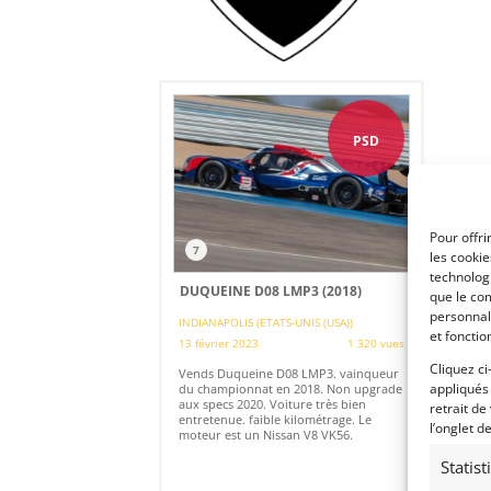
PSD
Pour offri
7
les cooki
technologi
DUQUEINE D08 LMP3 (2018)
que le com
personnal
INDIANAPOLIS (ETATS-UNIS (USA))
et fonctio
13 février 2023
1 320 vues
Cliquez ci
Vends Duqueine D08 LMP3. vainqueur
appliqués
du championnat en 2018. Non upgrade
aux specs 2020. Voiture très bien
retrait de
entretenue. faible kilométrage. Le
l’onglet d
moteur est un Nissan V8 VK56.
Statis