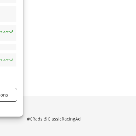
s activé
s activé
ions
#CRads @ClassicRacingAd