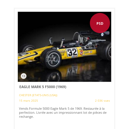
PSD
13
EAGLE MARK 5 F5000 (1969)
CHESTER (ETATS-UNIS (USA))
15 mars 2025
2 036 vues
Vends Formule 5000 Eagle Mark 5 de 1969. Restaurée à la
perfection. Livrée avec un impressionnant lot de pièces de
rechange.