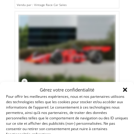
Vendu par : Vintage Race Car Sales
9
Gérez votre confidentialité
EAGLE OFFENHAUSER (1972)
[VENDU]
Pour offrir les meilleures expériences, nous et nos partenaires utilisons
des technologies telles que les cookies pour stocker et/ou accéder aux
INDIANAPOLIS (ETATS-UNIS (USA))
informations de l’appareil. Le consentement à ces technologies nous
10 juillet 2018
1 400 vues
permettra, ainsi qu’à nos partenaires, de traiter des données
Vends Eagle-Offenhauser Ex-Patrick Racing de 1972, aux
personnelles telles que le comportement de navigation ou des ID uniques
couleurs STP. Reconstruction extraordinairement réussie
sur ce site et afficher des publicités (non-) personnalisées. Ne pas
d'une des plus belles Eagle indycars.
consentir ou retirer son consentement peut nuire à certaines