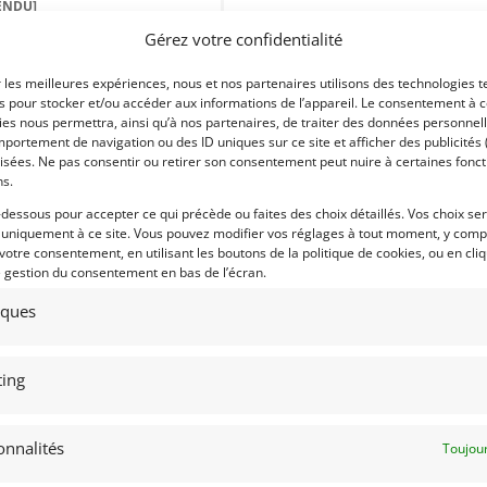
ENDU]
Gérez votre confidentialité
31) HAUTE-GARONNE
anvier 2023
4 548 vues
r les meilleures expériences, nous et nos partenaires utilisons des technologies t
der FIOR F99 châssis 004/ 0032.
es pour stocker et/ou accéder aux informations de l’appareil. Le consentement à 
te séquentielle. Voiture très
formante. Livrée avec son set de
es nous permettra, ainsi qu’à nos partenaires, de traiter des données personnell
lage.
portement de navigation ou des ID uniques sur ce site et afficher des publicités 
isées. Ne pas consentir ou retirer son consentement peut nuire à certaines fonct
ns.
-dessous pour accepter ce qui précède ou faites des choix détaillés. Vos choix se
 uniquement à ce site. Vous pouvez modifier vos réglages à tout moment, y compr
 par : christian
 votre consentement, en utilisant les boutons de la politique de cookies, ou en cli
e gestion du consentement en bas de l’écran.
tiques
ing
onnalités
Toujour