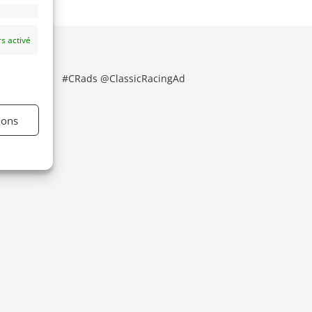
s activé
#CRads @ClassicRacingAd
ions