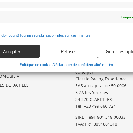
Toujour
ÉGORIES D’ANNONCES
GARDER LE CONTACT
ndor_count} fournisseurs
En savoir plus sur ces finalités
O
Besoin d’aide ?
Contactez notre service
GSTER
Accepter
Refuser
Gérer les opt
Annonces
.
TO
Politique de cookies
Déclaration de confidentialité
Imprint
Classic Racing Annonces
est
TES AUX ENCHERES
édité par
OMOBILIA
Classic Racing Experience
CES DÉTACHÉES
SAS au capital de 50 000€
5 ZA les Yeuzses
34 270 CLARET -FR-
Tel: ‭+33 499 666 724‬
SIRET: 891 801 318 00033
TVA: FR1 8891801318