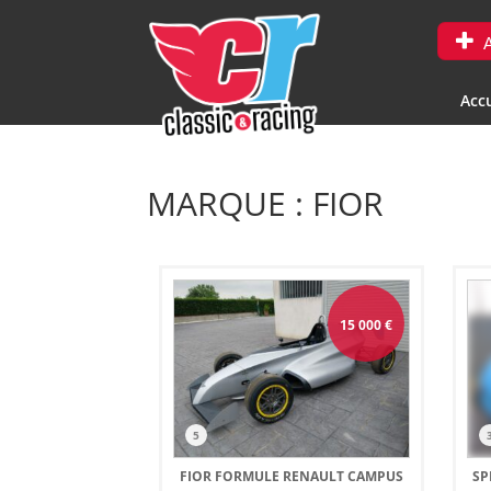
A
Accu
MARQUE : FIOR
15 000
€
5
FIOR FORMULE RENAULT CAMPUS
SP