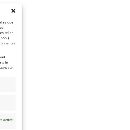
elles que
ces
es telles
(non-)
ionnalités
ront
is le
quant sur
s activé