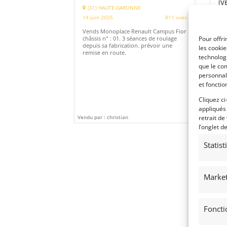
[V
(31) HAUTE-GARONNE
14 juin 2025
811 vues
(
1 j
Vends Monoplace Renault Campus Fior
châssis n° : 01. 3 séances de roulage
Pour offri
Spi
depuis sa fabrication. prévoir une
les cooki
Boi
remise en route.
per
technologi
rou
que le com
personnal
et fonctio
Cliquez ci
appliqués
Vendu par : christian
Vendu
retrait de
l’onglet d
Statis
Market
Foncti