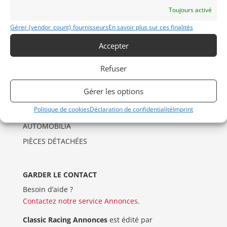
Politique de cookies (UE)
Toujours activé
Imprint
Gérer {vendor_count} fournisseurs
En savoir plus sur ces finalités
Accepter
CATÉGORIES D’ANNONCES
AUTO
Refuser
DRAGSTER
Gérer les options
MOTO
Politique de cookies
Déclaration de confidentialité
Imprint
VENTES AUX ENCHERES
AUTOMOBILIA
PIÈCES DÉTACHÉES
GARDER LE CONTACT
Besoin d’aide ?
Contactez notre service Annonces
.
Classic Racing Annonces
est édité par