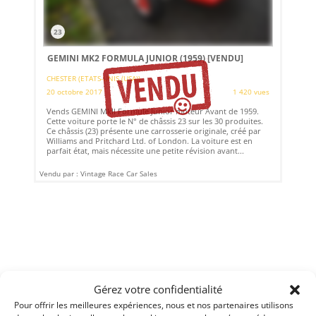
23
GEMINI MK2 FORMULA JUNIOR (1959)
[VENDU]
CHESTER (ETATS-UNIS (USA))
20 octobre 2017
1 420 vues
Vends GEMINI MkII Formule Junior moteur Avant de 1959.
Cette voiture porte le N° de châssis 23 sur les 30 produites.
Ce châssis (23) présente une carrosserie originale, créé par
Williams and Pritchard Ltd. of London. La voiture est en
parfait état, mais nécessite une petite révision avant...
Vendu par : Vintage Race Car Sales
Gérez votre confidentialité
Pour offrir les meilleures expériences, nous et nos partenaires utilisons