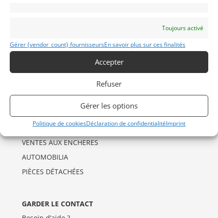
Mentions Légales
Déclaration de confidentialité (UE)
Toujours activé
Politique de cookies (UE)
Gérer {vendor_count} fournisseurs
En savoir plus sur ces finalités
Imprint
Accepter
Refuser
CATÉGORIES D’ANNONCES
AUTO
Gérer les options
DRAGSTER
Politique de cookies
Déclaration de confidentialité
Imprint
MOTO
VENTES AUX ENCHERES
AUTOMOBILIA
PIÈCES DÉTACHÉES
GARDER LE CONTACT
Besoin d’aide ?