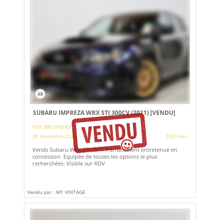
48
SUBARU IMPREZA WRX STI 300CV (2011)
[VENDU]
HUY (BELGIQUE)
30 novembre 2025
592 vues
Vends Subaru WRX STI 2011. Parfaitement entretenue en
concession. Equipée de toutes les options le plus
recherchées. Visible sur RDV
Vendu par : MY VINTAGE