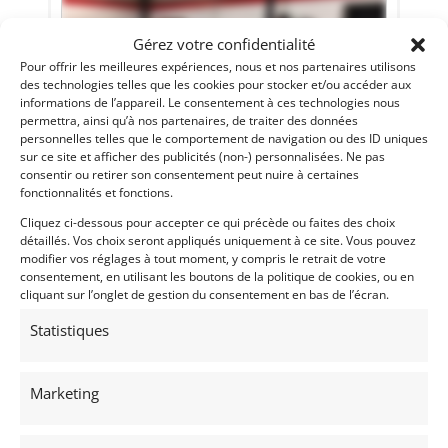
Gérez votre confidentialité
Pour offrir les meilleures expériences, nous et nos partenaires utilisons
des technologies telles que les cookies pour stocker et/ou accéder aux
informations de l’appareil. Le consentement à ces technologies nous
permettra, ainsi qu’à nos partenaires, de traiter des données
personnelles telles que le comportement de navigation ou des ID uniques
sur ce site et afficher des publicités (non-) personnalisées. Ne pas
consentir ou retirer son consentement peut nuire à certaines
fonctionnalités et fonctions.
8
Cliquez ci-dessous pour accepter ce qui précède ou faites des choix
détaillés. Vos choix seront appliqués uniquement à ce site. Vous pouvez
SUBARU LEGACY VHC FULL GRA SUR DEMANDE
modifier vos réglages à tout moment, y compris le retrait de votre
(1990)
[VENDU]
consentement, en utilisant les boutons de la politique de cookies, ou en
cliquant sur l’onglet de gestion du consentement en bas de l’écran.
MONTAUROUX (FRANCE)
15 décembre 2022
1 037 vues
Statistiques
Subaru Legacy GRA VHC totalement neuves sur commande.
construction avec les meilleures spécifications Full Groupe A
de la période. délai 6 mois. . avec leur PTH valide.
Marketing
Vendu par : philippe-1378