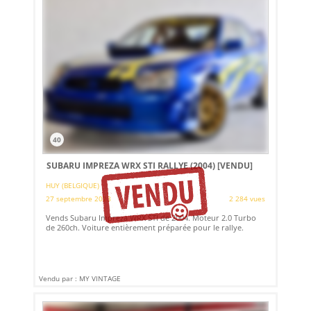
40
SUBARU IMPREZA WRX STI RALLYE (2004)
[VENDU]
HUY (BELGIQUE)
27 septembre 2023
2 284 vues
Vends Subaru Impreza WRX STI de 2004. Moteur 2.0 Turbo
de 260ch. Voiture entièrement préparée pour le rallye.
Vendu par : MY VINTAGE