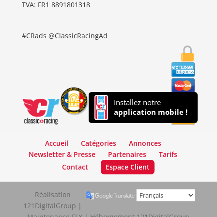
TVA: FR1 8891801318
#CRads @ClassicRacingAd
Installez notre
application mobile !
Accueil
Catégories
Annonces
Newsletter & Presse
Partenaires
Tarifs
Contact
Espace Client
Réalisation
121DigitalGroup |
Maintenance FLX | Hébergement 121DigitalGroup