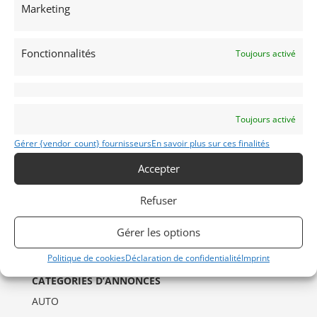
Marketing
Fonctionnalités
Toujours activé
Toujours activé
Gérer {vendor_count} fournisseurs
En savoir plus sur ces finalités
INFORMATIONS
Accepter
Mentions Légales
Déclaration de confidentialité (UE)
Refuser
Politique de cookies (UE)
Gérer les options
Imprint
Politique de cookies
Déclaration de confidentialité
Imprint
CATÉGORIES D’ANNONCES
AUTO