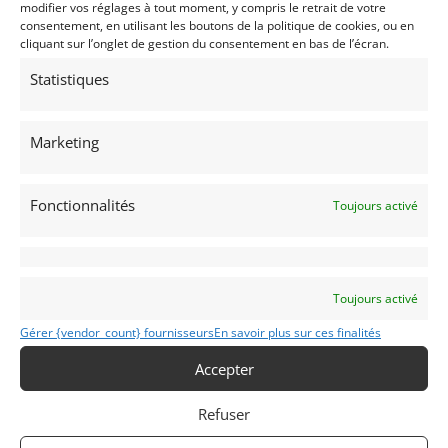
modifier vos réglages à tout moment, y compris le retrait de votre
INFORMATIONS
consentement, en utilisant les boutons de la politique de cookies, ou en
cliquant sur l’onglet de gestion du consentement en bas de l’écran.
Mentions Légales
Statistiques
Déclaration de confidentialité (UE)
Politique de cookies (UE)
Marketing
Imprint
Fonctionnalités
Toujours activé
CATÉGORIES D’ANNONCES
AUTO
DRAGSTER
MOTO
Toujours activé
VENTES AUX ENCHERES
Gérer {vendor_count} fournisseurs
En savoir plus sur ces finalités
AUTOMOBILIA
Accepter
PIÈCES DÉTACHÉES
Refuser