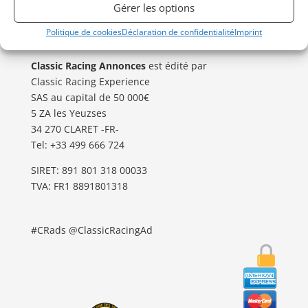
GARDER LE CONTACT
Gérer les options
Besoin d’aide ?
Politique de cookies
Déclaration de confidentialité
Imprint
Contactez notre service Annonces
.
Classic Racing Annonces
est édité par
Classic Racing Experience
SAS au capital de 50 000€
5 ZA les Yeuzses
34 270 CLARET -FR-
Tel: ‭+33 499 666 724‬
SIRET: 891 801 318 00033
TVA: FR1 8891801318
#CRads @ClassicRacingAd