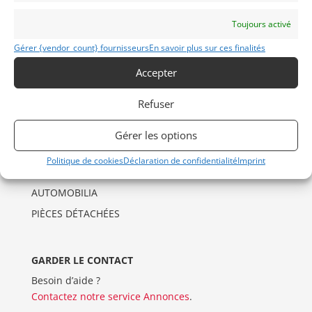
Déclaration de confidentialité (UE)
Politique de cookies (UE)
Toujours activé
Imprint
Gérer {vendor_count} fournisseurs
En savoir plus sur ces finalités
Accepter
CATÉGORIES D’ANNONCES
Refuser
AUTO
DRAGSTER
Gérer les options
MOTO
Politique de cookies
Déclaration de confidentialité
Imprint
VENTES AUX ENCHERES
AUTOMOBILIA
PIÈCES DÉTACHÉES
GARDER LE CONTACT
Besoin d’aide ?
Contactez notre service Annonces
.