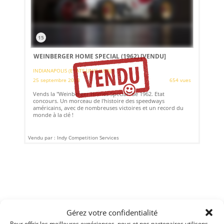
15
WEINBERGER HOME SPECIAL (1962)
[VENDU]
INDIANAPOLIS (ETATS-UNIS (USA))
25 septembre 2018
654 vues
Vends la "Weinberger Homes Special" de 1962. Etat
concours. Un morceau de l'histoire des speedways
américains, avec de nombreuses victoires et un record du
monde à la clé !
Vendu par : Indy Competition Services
Gérez votre confidentialité
Pour offrir les meilleures expériences, nous et nos partenaires utilisons