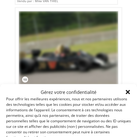
Vendu par : Mike VAN THIEL
10
WOLF WR6 1978 (1978)
[VENDU]
Gérez votre confidentialité
Pour offrir les meilleures expériences, nous et nos partenaires utilisons
SCHOTEN (BELGIQUE)
des technologies telles que les cookies pour stocker et/ou accéder aux
15 mars 2022
1 196 vues
informations de l’appareil. Le consentement à ces technologies nous
Vends F1 Wolf WR6 de 1978.100% Race ready : Nouveau DFV
permettra, ainsi qu’à nos partenaires, de traiter des données
longue course zéro kilomètre (DFV # 086)nouveau réservoir,
personnelles telles que le comportement de navigation ou des ID uniques
nouveau crack tests, nouveau système d'extinction
sur ce site et afficher des publicités (non-) personnalisées. Ne pas
d'incendie. Tout est à jour. HTP valable jusqu'en décembre
2024. Front runer en Masters Historic F1 ainsi que le
consentir ou retirer son consentement peut nuire à certaines
prochain Monaco...