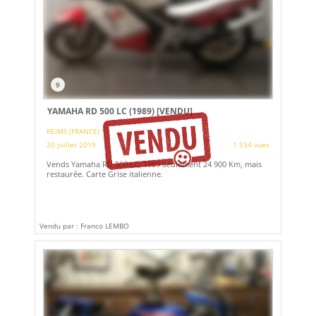
9
YAMAHA RD 500 LC (1989)
[VENDU]
REIMS (FRANCE)
20 juillet 2019
1 534 vues
Vends Yamaha RD 500 LC, 1989 Seulement 24 900 Km, mais
restaurée. Carte Grise italienne.
Vendu par : Franco LEMBO