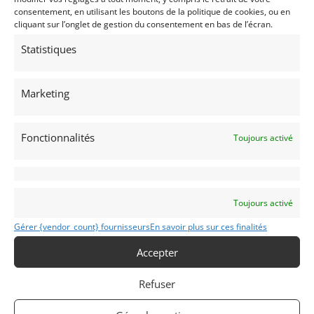
consentement, en utilisant les boutons de la politique de cookies, ou en
cliquant sur l’onglet de gestion du consentement en bas de l’écran.
Statistiques
Marketing
19
YAMAHA 250 TD2 (1969)
[VENDU]
Fonctionnalités
Toujours activé
(51) MARNE
11 juillet 2018
3 412 vues
Vends YAMAHA 250 TD2 1969. Une incroyable opportunité
pour utiliser en course "vintage" ou pour admirer dans son
salon !
Toujours activé
Gérer {vendor_count} fournisseurs
En savoir plus sur ces finalités
Vendu par : Franco LEMBO
Accepter
Refuser