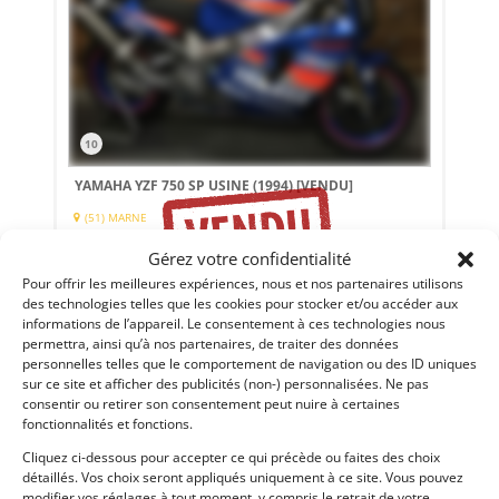
10
YAMAHA YZF 750 SP USINE (1994)
[VENDU]
(51) MARNE
21 juin 2019
4 707 vues
Gérez votre confidentialité
Yamaha YZF 750 SP Usine 1994. Victorieuse du Bol d'Or 1994
Pour offrir les meilleures expériences, nous et nos partenaires utilisons
avec Sarron / Sarron / Nagaï. Ex collection JC. Olivier.
des technologies telles que les cookies pour stocker et/ou accéder aux
informations de l’appareil. Le consentement à ces technologies nous
permettra, ainsi qu’à nos partenaires, de traiter des données
personnelles telles que le comportement de navigation ou des ID uniques
Vendu par : Franco LEMBO
sur ce site et afficher des publicités (non-) personnalisées. Ne pas
consentir ou retirer son consentement peut nuire à certaines
fonctionnalités et fonctions.
Cliquez ci-dessous pour accepter ce qui précède ou faites des choix
détaillés. Vos choix seront appliqués uniquement à ce site. Vous pouvez
modifier vos réglages à tout moment, y compris le retrait de votre