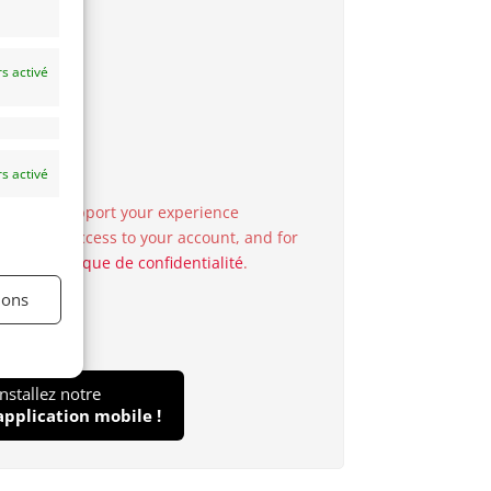
s activé
s activé
 used to support your experience
o manage access to your account, and for
in our
politique de confidentialité
.
ions
Installez notre
application mobile !