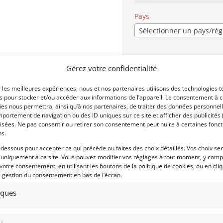
Pays
Sélectionner un pays/ré
Profil
*
Gérez votre confidentialité
Particulier
Professi
r les meilleures expériences, nous et nos partenaires utilisons des technologies t
es pour stocker et/ou accéder aux informations de l’appareil. Le consentement à 
es nous permettra, ainsi qu’à nos partenaires, de traiter des données personnell
portement de navigation ou des ID uniques sur ce site et afficher des publicités 
Centres d'intérêt
isées. Ne pas consentir ou retirer son consentement peut nuire à certaines fonct
ns.
CLASSIC
MONOPLACES
-dessous pour accepter ce qui précède ou faites des choix détaillés. Vos choix se
SPORT-PROTO
 uniquement à ce site. Vous pouvez modifier vos réglages à tout moment, y compr
 votre consentement, en utilisant les boutons de la politique de cookies, ou en cli
GT/TOURISME/RALLYE
e gestion du consentement en bas de l’écran.
YOUNGTIMER
AVANT GUERRE
tiques