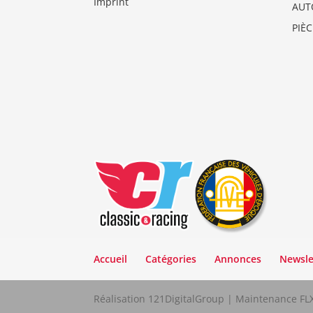
Imprint
AUT
PIÈ
Accueil
Catégories
Annonces
Newsle
Réalisation 121DigitalGroup | Maintenance F