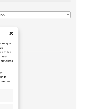
gion…
onnel
elles que
ces
es telles
(non-)
ionnalités
ront
is le
quant sur