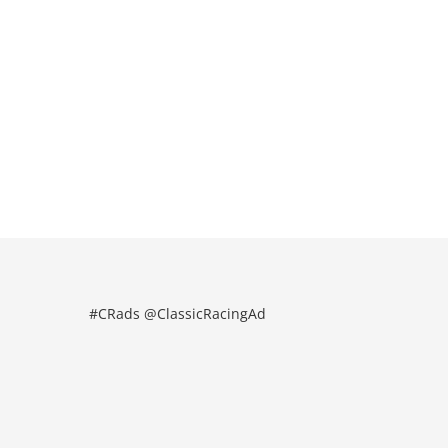
#CRads @ClassicRacingAd