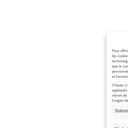
Pour offri
les cooki
technologi
que le com
personnal
et fonctio
Cliquez ci
appliqués
retrait de
l’onglet d
Statis