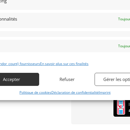
ing
Langues Parlées
Français
onnalités
Toujour
Anglais
Espagnol
Allemand
Italien
Toujour
Your personal data will be
throughout this website, t
ndor_count} fournisseurs
En savoir plus sur ces finalités
other purposes described 
S’inscrire
Accepter
Refuser
Gérer les opt
Politique de cookies
Déclaration de confidentialité
Imprint