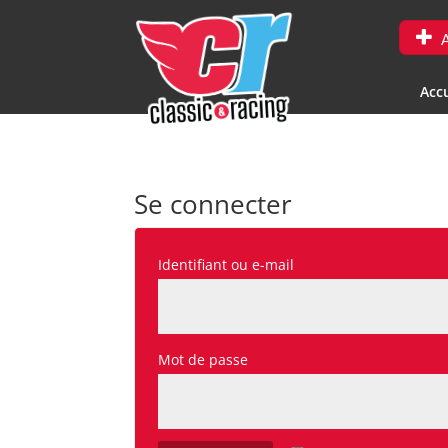
A
Accu
Se connecter
Obligatoire
Identifiant ou e-mail
Obligatoire
Mot de passe