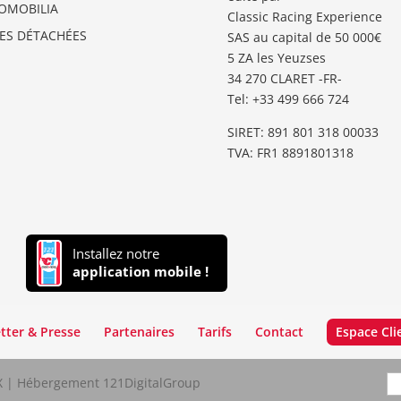
OMOBILIA
Classic Racing Experience
CES DÉTACHÉES
SAS au capital de 50 000€
5 ZA les Yeuzses
34 270 CLARET -FR-
Tel: ‭+33 499 666 724‬
SIRET: 891 801 318 00033
TVA: FR1 8891801318
Installez notre
application mobile !
tter & Presse
Partenaires
Tarifs
Contact
Espace Cli
LX | Hébergement 121DigitalGroup