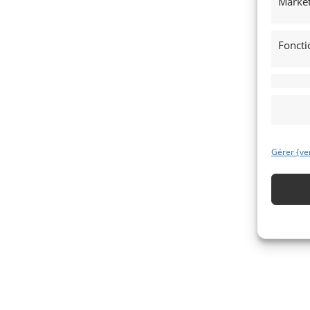
Market
Foncti
Gérer {ve