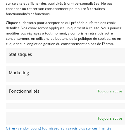
sur ce site et afficher des publicités (non-) personnalisées. Ne pas
consentir ou retirer son consentement peut nuire à certaines
Ville
fonctionnalités et fonctions.
Cliquez ci-dessous pour accepter ce qui précède ou faites des choix
détaillés. Vos choix seront appliqués uniquement à ce site. Vous pouvez
modifier vos réglages à tout moment, y compris le retrait de votre
consentement, en utilisant les boutons de la politique de cookies, ou en
Pays
cliquant sur l’onglet de gestion du consentement en bas de l’écran.
Sélectionner un pays/région…
Statistiques
Profil
*
Marketing
Particulier
Professionnel
Fonctionnalités
Toujours activé
Centres d'intérêt
CLASSIC
MONOPLACES
Toujours activé
SPORT-PROTO
Gérer {vendor_count} fournisseurs
En savoir plus sur ces finalités
GT/TOURISME/RALLYE