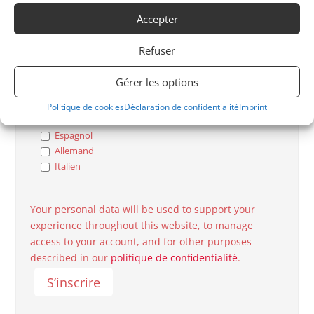
YOUNGTIMER
Accepter
AVANT GUERRE
Refuser
Langues Parlées
Gérer les options
Français
Politique de cookies
Déclaration de confidentialité
Imprint
Anglais
Espagnol
Allemand
Italien
Your personal data will be used to support your
experience throughout this website, to manage
access to your account, and for other purposes
described in our
politique de confidentialité
.
S’inscrire