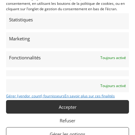
consentement, en utilisant les boutons de la politique de cookies, ou en
cliquant sur l’onglet de gestion du consentement en bas de l’écran.
Nom
Statistiques
Marketing
Code Postal
Fonctionnalités
Toujours activé
Ville
Toujours activé
Gérer {vendor_count} fournisseurs
En savoir plus sur ces finalités
Pays
Accepter
Sélectionner un pays/région…
Refuser
Profil
*
Gérer les options