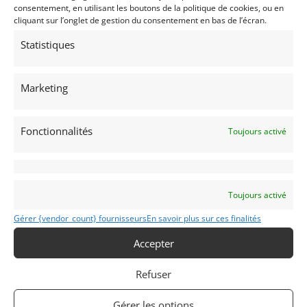
consentement, en utilisant les boutons de la politique de cookies, ou en
cliquant sur l’onglet de gestion du consentement en bas de l’écran.
Nom
Statistiques
Marketing
Code Postal
Fonctionnalités
Toujours activé
Ville
Toujours activé
Gérer {vendor_count} fournisseurs
En savoir plus sur ces finalités
Pays
Accepter
Sélectionner un pays/région…
Refuser
Profil
*
Gérer les options