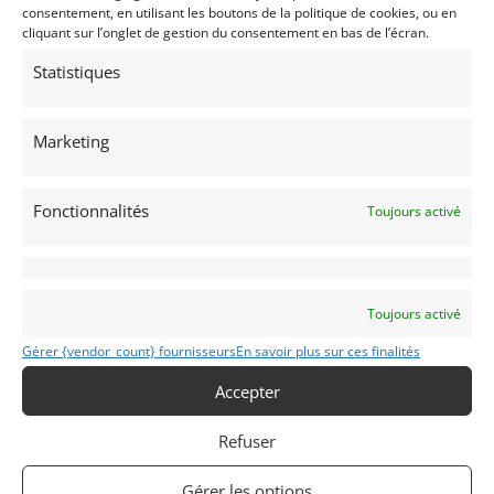
consentement, en utilisant les boutons de la politique de cookies, ou en
cliquant sur l’onglet de gestion du consentement en bas de l’écran.
Nom
Statistiques
Marketing
Code Postal
Fonctionnalités
Toujours activé
Ville
Toujours activé
Gérer {vendor_count} fournisseurs
En savoir plus sur ces finalités
Pays
Accepter
Sélectionner un pays/région…
Refuser
Profil
*
Gérer les options