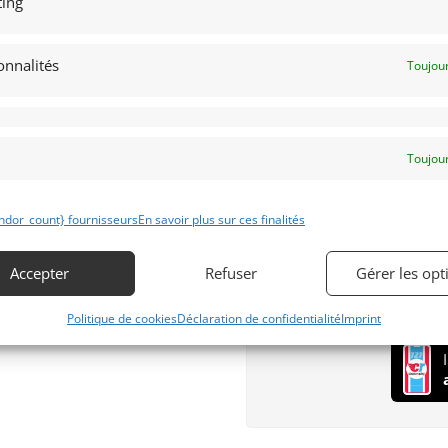
ing
Langues Parlées
Français
onnalités
Toujour
Anglais
Espagnol
Allemand
Italien
Toujour
Your personal data will be
throughout this website, t
ndor_count} fournisseurs
En savoir plus sur ces finalités
other purposes described 
S’inscrire
Accepter
Refuser
Gérer les opt
Politique de cookies
Déclaration de confidentialité
Imprint