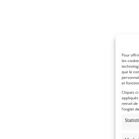
Pour offri
les cooki
technologi
que le com
personnal
et fonctio
Cliquez ci
appliqués
retrait de
l’onglet d
Statis