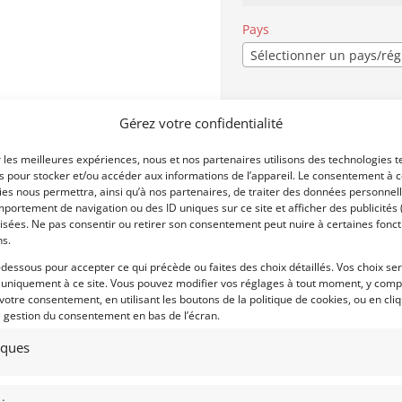
Pays
Sélectionner un pays/ré
Profil
*
Gérez votre confidentialité
Particulier
Professi
r les meilleures expériences, nous et nos partenaires utilisons des technologies t
es pour stocker et/ou accéder aux informations de l’appareil. Le consentement à 
es nous permettra, ainsi qu’à nos partenaires, de traiter des données personnell
portement de navigation ou des ID uniques sur ce site et afficher des publicités 
Centres d'intérêt
isées. Ne pas consentir ou retirer son consentement peut nuire à certaines fonct
ns.
CLASSIC
MONOPLACES
-dessous pour accepter ce qui précède ou faites des choix détaillés. Vos choix se
SPORT-PROTO
 uniquement à ce site. Vous pouvez modifier vos réglages à tout moment, y compr
 votre consentement, en utilisant les boutons de la politique de cookies, ou en cli
GT/TOURISME/RALLYE
e gestion du consentement en bas de l’écran.
YOUNGTIMER
AVANT GUERRE
tiques