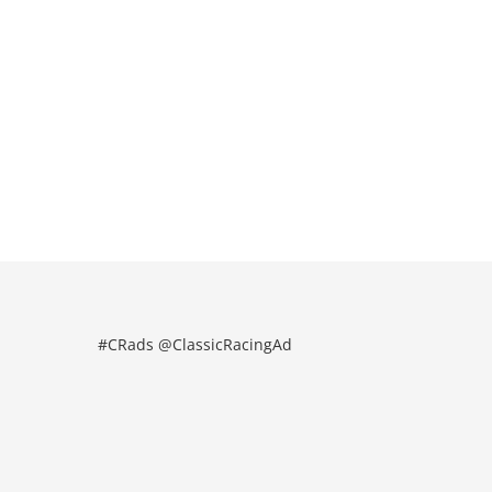
#CRads @ClassicRacingAd