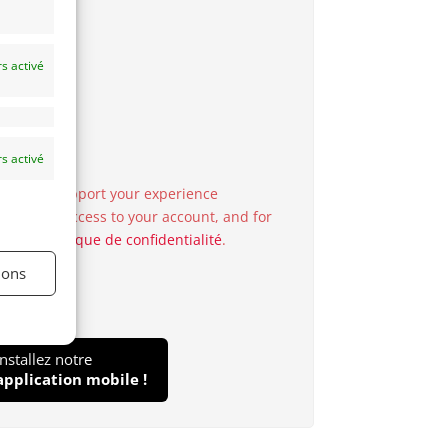
s activé
s activé
 used to support your experience
o manage access to your account, and for
in our
politique de confidentialité
.
ions
Installez notre
application mobile !