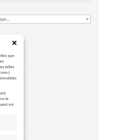
gion…
onnel
elles que
ces
es telles
(non-)
ionnalités
ront
is le
quant sur