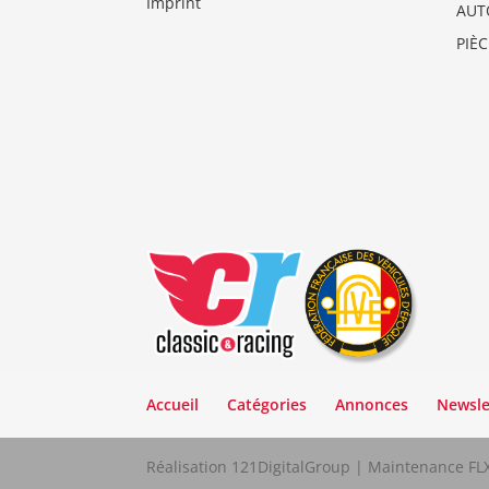
Imprint
AUT
PIÈ
Accueil
Catégories
Annonces
Newsle
Réalisation 121DigitalGroup | Maintenance F