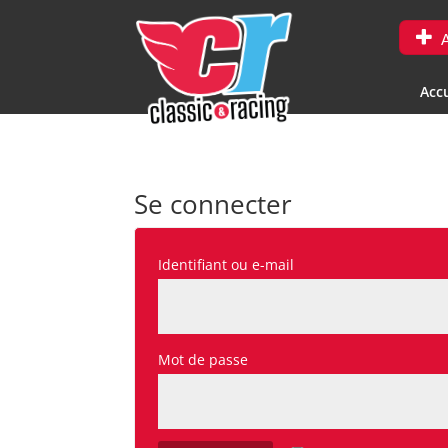
A
Accu
Se connecter
Obligatoire
Identifiant ou e-mail
Obligatoire
Mot de passe