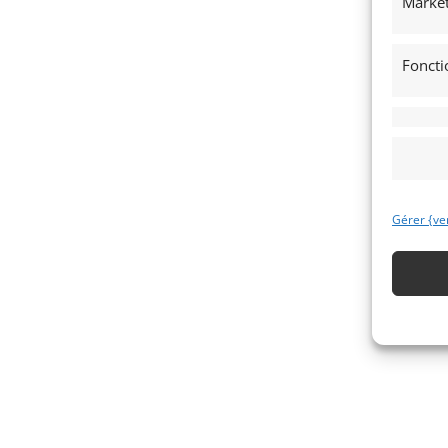
Market
Foncti
Gérer {ve