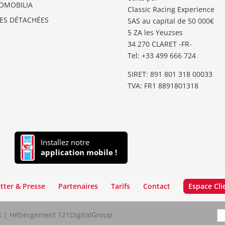
OMOBILIA
Classic Racing Experience
CES DÉTACHÉES
SAS au capital de 50 000€
5 ZA les Yeuzses
34 270 CLARET -FR-
Tel: ‭+33 499 666 724‬
SIRET: 891 801 318 00033
TVA: FR1 8891801318
Installez notre
application mobile !
tter & Presse
Partenaires
Tarifs
Contact
Espace Cli
LX | Hébergement 121DigitalGroup