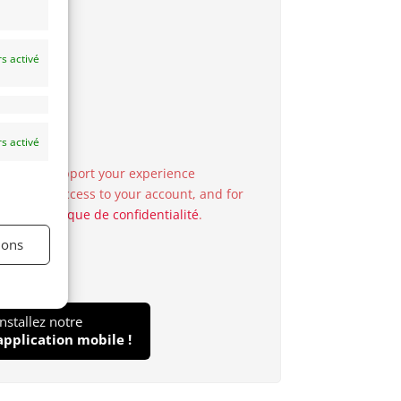
s activé
s activé
 used to support your experience
o manage access to your account, and for
in our
politique de confidentialité
.
ions
Installez notre
application mobile !