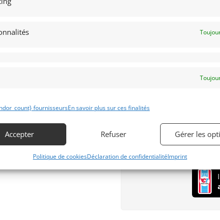
ing
Langues Parlées
Français
onnalités
Toujour
Anglais
Espagnol
Allemand
Italien
Toujour
Your personal data will be
throughout this website, t
ndor_count} fournisseurs
En savoir plus sur ces finalités
other purposes described 
S’inscrire
Accepter
Refuser
Gérer les opt
Politique de cookies
Déclaration de confidentialité
Imprint