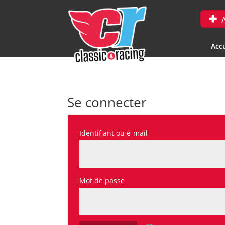
A
Accu
Se connecter
Obligatoire
Identifiant ou e-mail
Obligatoire
Mot de passe