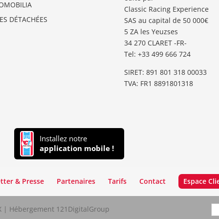
OMOBILIA
Classic Racing Experience
CES DÉTACHÉES
SAS au capital de 50 000€
5 ZA les Yeuzses
34 270 CLARET -FR-
Tel: ‭+33 499 666 724‬
SIRET: 891 801 318 00033
TVA: FR1 8891801318
Installez notre
application mobile !
tter & Presse
Partenaires
Tarifs
Contact
Espace Cli
LX | Hébergement 121DigitalGroup