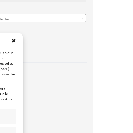
gion…
onnel
elles que
ces
es telles
(non-)
ionnalités
ront
is le
quant sur