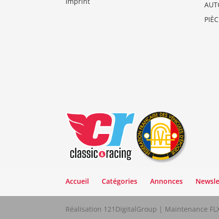
Imprint
AUT
PIÈ
Accueil
Catégories
Annonces
Newsle
Réalisation 121DigitalGroup | Maintenance F