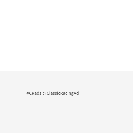
#CRads @ClassicRacingAd