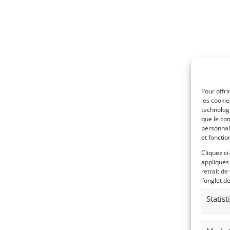
Pour offri
les cooki
technologi
que le com
personnal
et fonctio
Cliquez ci
appliqués
retrait de
l’onglet d
Statis