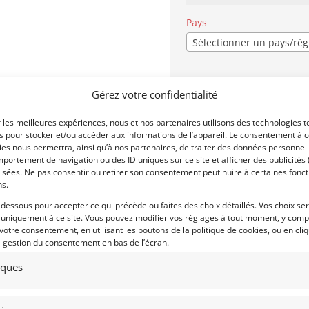
Pays
Sélectionner un pays/ré
Profil
*
Gérez votre confidentialité
Particulier
Professi
r les meilleures expériences, nous et nos partenaires utilisons des technologies t
es pour stocker et/ou accéder aux informations de l’appareil. Le consentement à 
es nous permettra, ainsi qu’à nos partenaires, de traiter des données personnell
portement de navigation ou des ID uniques sur ce site et afficher des publicités 
Centres d'intérêt
isées. Ne pas consentir ou retirer son consentement peut nuire à certaines fonct
ns.
CLASSIC
MONOPLACES
-dessous pour accepter ce qui précède ou faites des choix détaillés. Vos choix se
SPORT-PROTO
 uniquement à ce site. Vous pouvez modifier vos réglages à tout moment, y compr
 votre consentement, en utilisant les boutons de la politique de cookies, ou en cli
GT/TOURISME/RALLYE
e gestion du consentement en bas de l’écran.
YOUNGTIMER
AVANT GUERRE
tiques