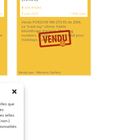
(69) RHôNE
es
8 juin 2020
1 968 vues
Vends PORSCHE 996 GT3 RS de 2004.
Le "track toy" ultime. Faible
kilométrage d'origine. Matching
te
numbers. Modèle collector, idéal pour
trackdays. Carnet et factures.
Vendu par : Mecanic Gallery
elles que
ces
es telles
(non-)
ionnalités