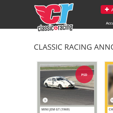
A
Accu
CLASSIC RACING ANNO
PSD
3
1
MINI JEM GT (1969)
CH