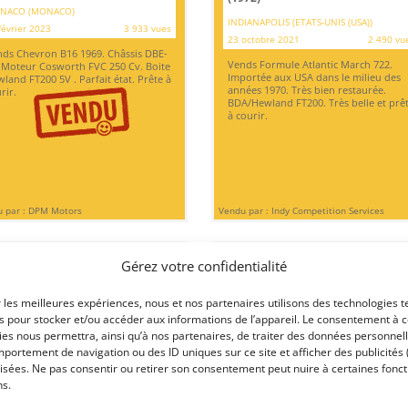
NACO (MONACO)
INDIANAPOLIS (ETATS-UNIS (USA))
février 2023
3 933 vues
23 octobre 2021
2 490 vu
ds Chevron B16 1969. Châssis DBE-
Vends Formule Atlantic March 722.
 Moteur Cosworth FVC 250 Cv. Boite
Importée aux USA dans le milieu des
land FT200 5V . Parfait état. Prête à
années 1970. Très bien restaurée.
rir.
BDA/Hewland FT200. Très belle et prê
à courir.
 par : DPM Motors
Vendu par : Indy Competition Services
Gérez votre confidentialité
r les meilleures expériences, nous et nos partenaires utilisons des technologies t
es pour stocker et/ou accéder aux informations de l’appareil. Le consentement à 
es nous permettra, ainsi qu’à nos partenaires, de traiter des données personnell
portement de navigation ou des ID uniques sur ce site et afficher des publicités 
isées. Ne pas consentir ou retirer son consentement peut nuire à certaines fonct
2
8
ns.