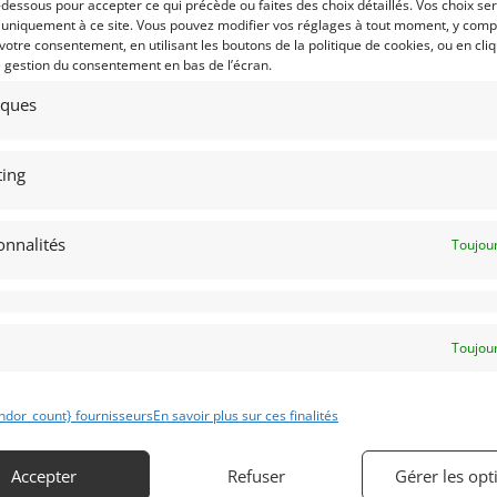
-dessous pour accepter ce qui précède ou faites des choix détaillés. Vos choix se
YOTA EAGLE AAR HF89 MKII
FORD CAPRI TURBO GROUPE 5
989)
[VENDU]
(1979)
[VENDU]
 uniquement à ce site. Vous pouvez modifier vos réglages à tout moment, y compr
 votre consentement, en utilisant les boutons de la politique de cookies, ou en cli
TTS VALLEY (ETATS-UNIS (USA))
LANAKEN (BELGIQUE)
e gestion du consentement en bas de l’écran.
mars 2020
1 982 vues
4 septembre 2019
2 975 vu
tiques
ds AAR-Toyota Eagle HF89 “MKII” de
Vends Ford Capri Turbo Groupe 5
9. Historique et palmarès connus.
1979. Voiture extraordinaire aux
taurée par Canepa depuis le
performances exceptionnelles. Prête 
ssis. Prête à courir aux USA ou en
courir.
rope.
ing
onnalités
Toujour
 par : CANEPA
Vendu par : Mike VAN THIEL
Toujour
ndor_count} fournisseurs
En savoir plus sur ces finalités
Accepter
Refuser
Gérer les opt