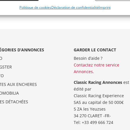
Politique de cookies
Déclaration de confidentialité
Imprint
ÉGORIES D’ANNONCES
GARDER LE CONTACT
O
Besoin d’aide ?
Contactez notre service
GSTER
Annonces
.
TO
Classic Racing Annonces
est
TES AUX ENCHERES
édité par
OMOBILIA
Classic Racing Experience
CES DÉTACHÉES
SAS au capital de 50 000€
5 ZA les Yeuzses
34 270 CLARET -FR-
Tel: ‭+33 499 666 724‬