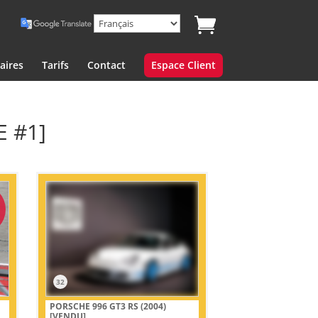
aires
Tarifs
Contact
Espace Client
E #1]
32
PORSCHE 996 GT3 RS (2004)
[VENDU]