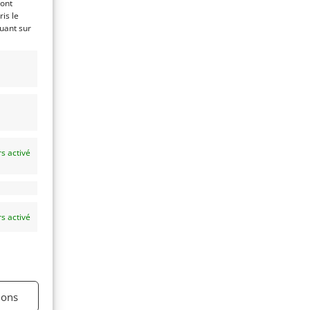
ront
is le
quant sur
es
à
s activé
s activé
ions