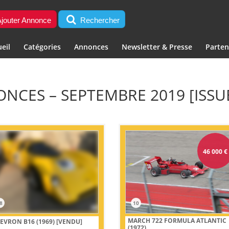
jouter Annonce
Rechercher
eil
Catégories
Annonces
Newsletter & Presse
Parten
NCES – SEPTEMBRE 2019 [ISSU
46 000
€
8
10
MARCH 722 FORMULA ATLANTIC
EVRON B16 (1969)
[VENDU]
(1972)