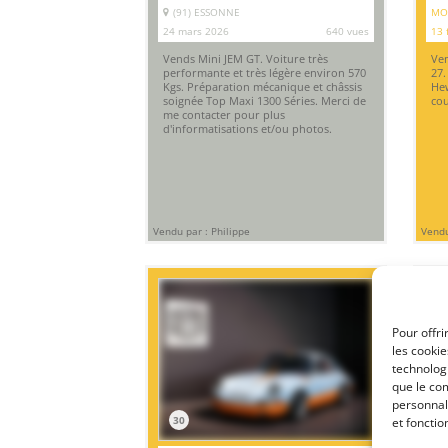
(91) ESSONNE
MO
24 mars 2026
640 vues
13 
Vends Mini JEM GT. Voiture très
Ven
performante et très légère environ 570
27.
Kgs. Préparation mécanique et châssis
Hew
soignée Top Maxi 1300 Séries. Merci de
cou
me contacter pour plus
d'informatisations et/ou photos.
Vendu par : Philippe
Vendu
Pour offri
les cooki
technologi
que le com
personnal
30
5
et fonctio