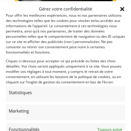
Gérez votre confidentialité
Pour offrir les meilleures expériences, nous et nos partenaires utilisons
des technologies telles que les cookies pour stocker et/ou accéder aux
informations de l’appareil. Le consentement à ces technologies nous
permettra, ainsi qu’à nos partenaires, de traiter des données
personnelles telles que le comportement de navigation ou des ID uniques
9
sur ce site et afficher des publicités (non-) personnalisées. Ne pas
consentir ou retirer son consentement peut nuire à certaines
MGB ROADSTER « WORKS » TRIBUTE (1970)
[VENDU]
fonctionnalités et fonctions.
(69) RHôNE
Cliquez ci-dessous pour accepter ce qui précède ou faites des choix
2 septembre 2018
1 850 vues
détaillés. Vos choix seront appliqués uniquement à ce site. Vous pouvez
Vends MGB ROADSTER "EVOCATION WORKS" de 1970.
modifier vos réglages à tout moment, y compris le retrait de votre
Restauration de qualité. Prête à prendre le départ de belles
consentement, en utilisant les boutons de la politique de cookies, ou en
épreuves historiques de régularité.
cliquant sur l’onglet de gestion du consentement en bas de l’écran.
Statistiques
Vendu par : Mecanic Gallery
Marketing
Fonctionnalités
Toujours activé