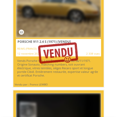
22
PORSCHE 911 2.4 S (1971)
[VENDU]
REIMS (FRANCE)
12 novembre 2020
2 338 vues
Vends Porsche 911 2.4 S Trappe à huile du 06/11/1971.
Origine Sonauto, matching numbers, toit ouvrant
électrique, vitres teintées, sièges Recaro sport et longue
portée Cibié. Entièrement restaurée, expertise valeur agrée
et certificat Porsche.
Vendu par : Franco LEMBO