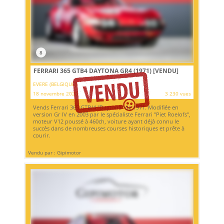
8
FERRARI 365 GTB4 DAYTONA GR4 (1971)
[VENDU]
EVERE (BELGIQUE)
18 novembre 2020
3 230 vues
Vends Ferrari 365 GTB/4 "Daytona" de 1971. Modifiée en
version Gr IV en 2003 par le spécialiste Ferrari "Piet Roelofs",
moteur V12 poussé à 460ch, voiture ayant déjà connu le
succès dans de nombreuses courses historiques et prête à
courir.
Vendu par : Gipimotor