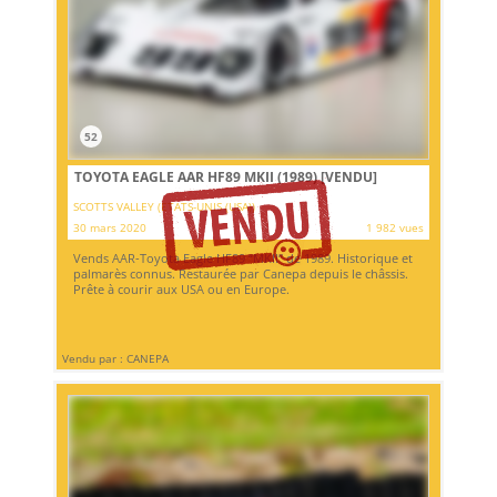
52
TOYOTA EAGLE AAR HF89 MKII (1989)
[VENDU]
SCOTTS VALLEY (ETATS-UNIS (USA))
30 mars 2020
1 982 vues
Vends AAR-Toyota Eagle HF89 “MKII” de 1989. Historique et
palmarès connus. Restaurée par Canepa depuis le châssis.
Prête à courir aux USA ou en Europe.
Vendu par : CANEPA