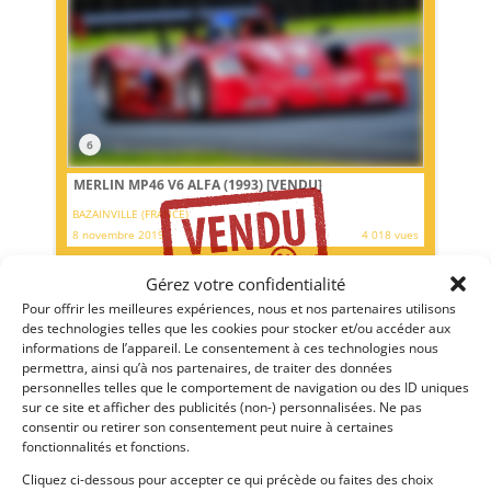
6
MERLIN MP46 V6 ALFA (1993)
[VENDU]
BAZAINVILLE (FRANCE)
8 novembre 2019
4 018 vues
Merlin MP46 / Alfa Romeo V6 3.0 12 soupapes / FT200.
Restaurée en 2018 pour la saison 2019. Idéale pour viser la
Gérez votre confidentialité
victoire en Sport Protos Cup .
Pour offrir les meilleures expériences, nous et nos partenaires utilisons
des technologies telles que les cookies pour stocker et/ou accéder aux
informations de l’appareil. Le consentement à ces technologies nous
Vendu par : Josserand
permettra, ainsi qu’à nos partenaires, de traiter des données
personnelles telles que le comportement de navigation ou des ID uniques
sur ce site et afficher des publicités (non-) personnalisées. Ne pas
consentir ou retirer son consentement peut nuire à certaines
fonctionnalités et fonctions.
Cliquez ci-dessous pour accepter ce qui précède ou faites des choix