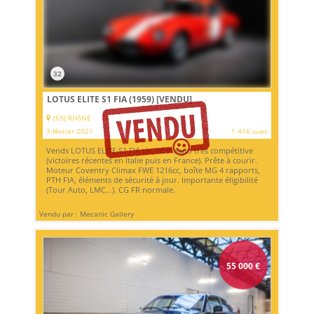
32
LOTUS ELITE S1 FIA (1959)
[VENDU]
(69) RHôNE
3 février 2021
1 416 vues
Vends LOTUS ELITE S1 FIA de 1959. Auto très compétitive
(victoires récentes en Italie puis en France). Prête à courir.
Moteur Coventry Climax FWE 1216cc, boîte MG 4 rapports,
PTH FIA, éléments de sécurité à jour. Importante éligibilité
(Tour Auto, LMC…). CG FR normale.
Vendu par : Mecanic Gallery
55 000
€