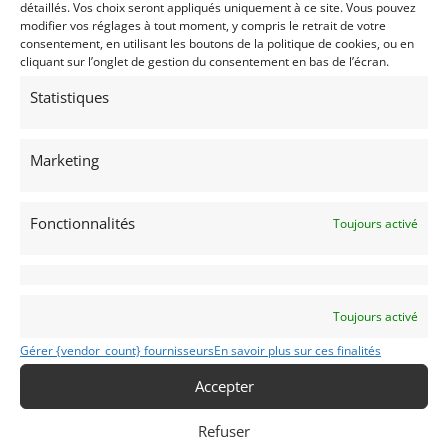
détaillés. Vos choix seront appliqués uniquement à ce site. Vous pouvez
modifier vos réglages à tout moment, y compris le retrait de votre
consentement, en utilisant les boutons de la politique de cookies, ou en
cliquant sur l’onglet de gestion du consentement en bas de l’écran.
Statistiques
37
Marketing
MASERATI 4 CM (1938)
[VENDU]
MONACO (MONACO)
Fonctionnalités
Toujours activé
5 mai 2019
3 001 vues
Vends Maserati 4CM, formule voiturette de 1938. Très bon
état. Mécanique restaurée par spécialiste.
Toujours activé
Vendu par : DPM Motors
Gérer {vendor_count} fournisseurs
En savoir plus sur ces finalités
Accepter
Refuser