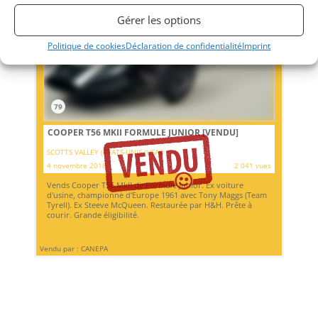
Gérer les options
Politique de cookies
Déclaration de confidentialité
Imprint
79
COOPER T56 MKII FORMULE JUNIOR
[VENDU]
SCOTTS VALLEY (ETATS-UNIS (USA))
4 novembre 2018
2 041 vues
Vends Cooper T56 MkII de Formule Junior. Ex voiture
d'usine, championne d'Europe 1961 avec Tony Maggs (Team
Tyrell). Ex Steeve McQueen. Restaurée par H&H. Prête à
courir. Grande éligibilité.
Vendu par : CANEPA