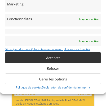
Carte grise française.
Marketing
Vendu par : Mecanic Gallery
Fonctionnalités
Toujours activé
PSD
Toujours activé
Gérer {vendor_count} fournisseurs
En savoir plus sur ces finalités
Accepter
Refuser
14
Gérer les options
HERON GT MK4 (1967)
Politique de cookies
Déclaration de confidentialité
Imprint
MILTON KEYNES (ROYAUME-UNI (UK))
8 novembre 2019
3 240 vues
Vends HERON GT40 1967 Réplique de la Ford GT40 MKIV
créée en Nouvelle Zélande en 1967.