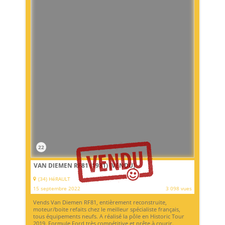
22
VAN DIEMEN RF81 (1981)
[VENDU]
(34) HéRAULT
15 septembre 2022
3 098 vues
Vends Van Diemen RF81, entièrement reconstruite,
moteur/boite refaits chez le meilleur spécialiste français,
tous équipements neufs. A réalisé la pôle en Historic Tour
2019. Formule Ford très compétitive et prête à courir.