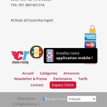
TVA: FR1 8891801318
#CRads @ClassicRacingAd
Installez notre
application mobile !
Accueil
Catégories
Annonces
Newsletter & Presse
Partenaires
Tarifs
Contact
Espace Client
Réalisation
121DigitalGroup |