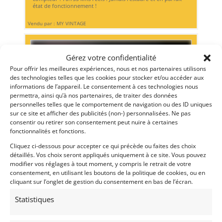
état de fonctionnement !
Vendu par : MY VINTAGE
Gérez votre confidentialité
Pour offrir les meilleures expériences, nous et nos partenaires utilisons
des technologies telles que les cookies pour stocker et/ou accéder aux
informations de l’appareil. Le consentement à ces technologies nous
permettra, ainsi qu’à nos partenaires, de traiter des données
personnelles telles que le comportement de navigation ou des ID uniques
sur ce site et afficher des publicités (non-) personnalisées. Ne pas
consentir ou retirer son consentement peut nuire à certaines
fonctionnalités et fonctions.
Cliquez ci-dessous pour accepter ce qui précède ou faites des choix
30
détaillés. Vos choix seront appliqués uniquement à ce site. Vous pouvez
modifier vos réglages à tout moment, y compris le retrait de votre
PORSCHE 911S SWB
[VENDU]
consentement, en utilisant les boutons de la politique de cookies, ou en
cliquant sur l’onglet de gestion du consentement en bas de l’écran.
(69) RHôNE
28 mai 2020
3 545 vues
Statistiques
Vends PORSCHE 911S 2.0 de 1967. Châssis n° 307146S.
Moteur n° 962143. Éligible dans de nombreuses
compétitions historiques. Mécanique entièrement refaite.