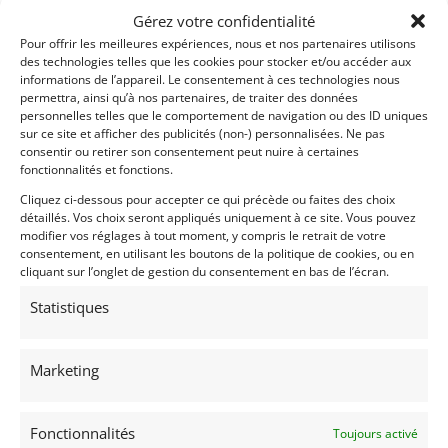
Gérez votre confidentialité
Pour offrir les meilleures expériences, nous et nos partenaires utilisons
des technologies telles que les cookies pour stocker et/ou accéder aux
informations de l’appareil. Le consentement à ces technologies nous
permettra, ainsi qu’à nos partenaires, de traiter des données
personnelles telles que le comportement de navigation ou des ID uniques
14
sur ce site et afficher des publicités (non-) personnalisées. Ne pas
consentir ou retirer son consentement peut nuire à certaines
MASERATI GHIBLI (1969)
[VENDU]
fonctionnalités et fonctions.
REIMS (FRANCE)
Cliquez ci-dessous pour accepter ce qui précède ou faites des choix
4 décembre 2020
1 699 vues
détaillés. Vos choix seront appliqués uniquement à ce site. Vous pouvez
Vends Maserati Ghibli 4,7l de 1969, Matching Number. Dans
modifier vos réglages à tout moment, y compris le retrait de votre
sa couleur d'origine bleu métal clair et pourvue d’un
consentement, en utilisant les boutons de la politique de cookies, ou en
intérieur en cuir beige. Avec 66.466 kilomètres, et toujours
cliquant sur l’onglet de gestion du consentement en bas de l’écran.
son moteur d’origine.
Statistiques
Vendu par : Franco LEMBO
Marketing
Fonctionnalités
Toujours activé