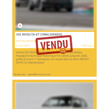
8
ISO RIVOLTA GT (1966)
[VENDU]
ANVERS (BELGIQUE)
2 avril 2021
1 499 vues
Vends ISO RIVOLTA GT 1966. Préparée Circuit/Rallye.
Passeport technique historique FIA ​​valide jusqu'en 2026,
prête à courir !!. Vainqueur en classe dans la série NKHGT
2019! CG néerlandaise.
Vendu par : speed8classics.com