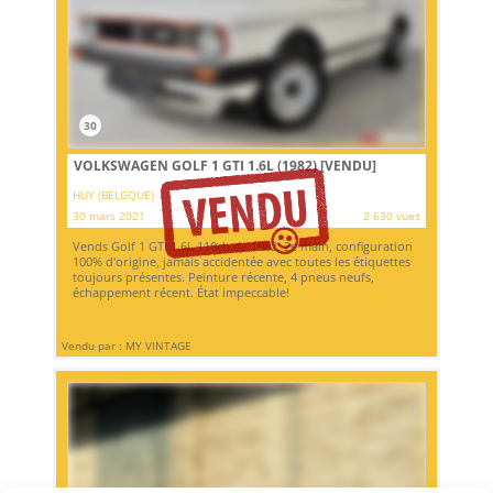
30
VOLKSWAGEN GOLF 1 GTI 1.6L (1982)
[VENDU]
HUY (BELGQUE)
30 mars 2021
2 630 vues
Vends Golf 1 GTI 1.6L 110ch de 1982. 2e main, configuration
100% d'origine, jamais accidentée avec toutes les étiquettes
toujours présentes. Peinture récente, 4 pneus neufs,
échappement récent. État impeccable!
Vendu par : MY VINTAGE