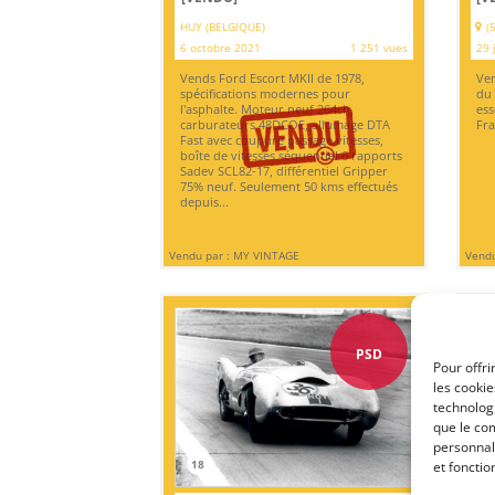
HUY (BELGIQUE)
(
6 octobre 2021
1 251 vues
29 
Vends Ford Escort MKII de 1978,
Ven
spécifications modernes pour
du 
l'asphalte. Moteur neuf 264ch,
ess
carburateurs 48DCOE, allumage DTA
Fra
Fast avec coupure passage vitesses,
boîte de vitesses séquentiel 6 rapports
Sadev SCL82-17, différentiel Gripper
75% neuf. Seulement 50 kms effectués
depuis...
Vendu par : MY VINTAGE
Vendu
PSD
Pour offri
les cooki
technologi
que le com
personnal
18
et fonctio