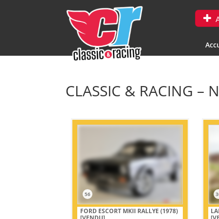
A
Accu
CLASSIC & RACING – 
56
3
FORD ESCORT MKII RALLYE (1978)
LA
[VENDU]
[V