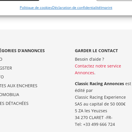
Politique de cookies
Déclaration de confidentialité
Imprint
ÉGORIES D’ANNONCES
GARDER LE CONTACT
O
Besoin d’aide ?
Contactez notre service
GSTER
Annonces
.
TO
Classic Racing Annonces
est
TES AUX ENCHERES
édité par
OMOBILIA
Classic Racing Experience
CES DÉTACHÉES
SAS au capital de 50 000€
5 ZA les Yeuzses
34 270 CLARET -FR-
Tel: ‭+33 499 666 724‬