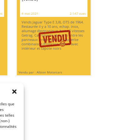
es
4 mai 2021
2 147 vues
Vends Jaguar Type E 3,8L OTS de 1964.
Restaurée il y a 10 ans, echap. inox,
allumage électronique, boite 5 vitesses
Getrag. Carrosserie et écarts entre les
panneaux irréprochables. Superbe
combinaison Primrose Yellow avec
intérieur et capote noirs
Vendu par : Albion Motorcars
elles que
ces
es telles
(non-)
ionnalités