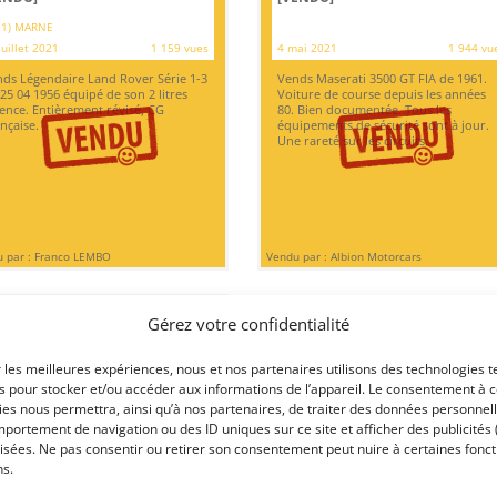
51) MARNE
juillet 2021
1 159 vues
4 mai 2021
1 944 vu
ds Légendaire Land Rover Série 1-3
Vends Maserati 3500 GT FIA de 1961.
25 04 1956 équipé de son 2 litres
Voiture de course depuis les années
ence. Entièrement révisé, CG
80. Bien documentée. Tous les
nçaise.
équipements de sécurité sont à jour.
Une rareté sur les circuits.
 par : Franco LEMBO
Vendu par : Albion Motorcars
Gérez votre confidentialité
PSD
r les meilleures expériences, nous et nos partenaires utilisons des technologies t
es pour stocker et/ou accéder aux informations de l’appareil. Le consentement à 
es nous permettra, ainsi qu’à nos partenaires, de traiter des données personnell
portement de navigation ou des ID uniques sur ce site et afficher des publicités 
isées. Ne pas consentir ou retirer son consentement peut nuire à certaines fonct
8
ns.