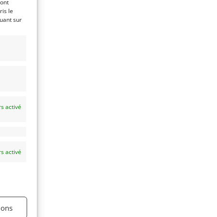
ront
is le
quant sur
s activé
s activé
ions