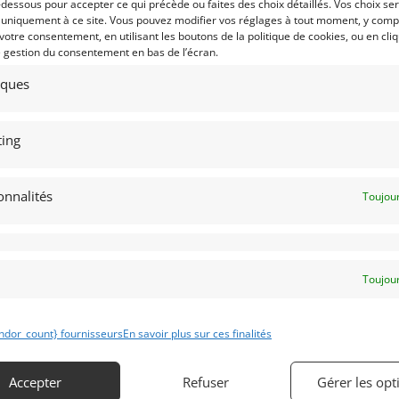
-dessous pour accepter ce qui précède ou faites des choix détaillés. Vos choix se
ABHAM BT41 FORMULE 3 (1973)
 uniquement à ce site. Vous pouvez modifier vos réglages à tout moment, y compr
IANAPOLIS (ETATS-UNIS (USA))
 votre consentement, en utilisant les boutons de la politique de cookies, ou en cli
janvier 2019
2 908 vues
e gestion du consentement en bas de l’écran.
nds Brabham BT41 Formule 3 de
tiques
3. Chassis BT41-15. Ford Twin Cam
0 cm3 / Hewland Mk9. Excellent
t, très bien entretenue et prête à
rir.
ing
onnalités
Toujour
 par : Indy Competition Services
Toujour
ndor_count} fournisseurs
En savoir plus sur ces finalités
Accepter
Refuser
Gérer les opt