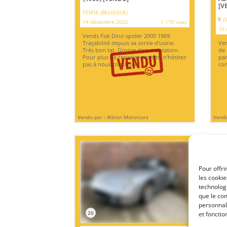
[V
TEMSE (BELGIQUE)
(
14 décembre 2022
1 170 vues
10 
Vends Fiat Dino spider 2000 1969.
Traçabilité depuis sa sortie d'usine.
Ven
Très bon tat. Grosse documentation.
de 
Pour plus de renseignements, n'hésitez
par
pas à nous contacter.
com
Vendu par : Albion Motorcars
Vendu
Pour offri
les cooki
technologi
que le com
personnal
20
3
et fonctio