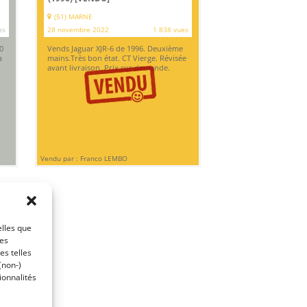
(51) MARNE
es
28 novembre 2022
1 838 vues
0
Vends Jaguar XJR-6 de 1996. Deuxième
a
mains.Très bon état. CT Vierge. Révisée
avant livraison. Prix sur demande.
Vendu par : Franco LEMBO
elles que
ces
es telles
(non-)
ionnalités