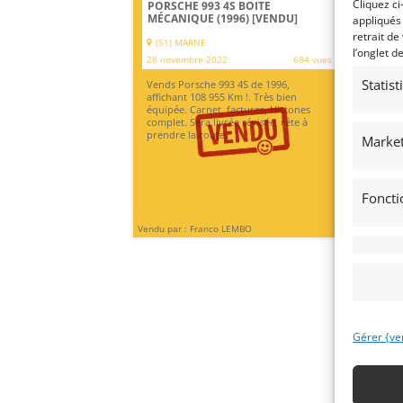
Cliquez ci
PORSCHE 993 4S BOITE
CH
MÉCANIQUE (1996)
[VENDU]
(1
appliqués
retrait de
(51) MARNE
HUY
l’onglet d
28 novembre 2022
684 vues
30 
Statis
Vends Porsche 993 4S de 1996,
Ven
affichant 108 955 Km !. Très bien
Ent
équipée. Carnet, factures, Histones
Boi
complet. Sera livrée révisée, rête à
tec
prendre la route.
sur
Market
Foncti
Vendu par : Franco LEMBO
Vendu
Gérer {ve