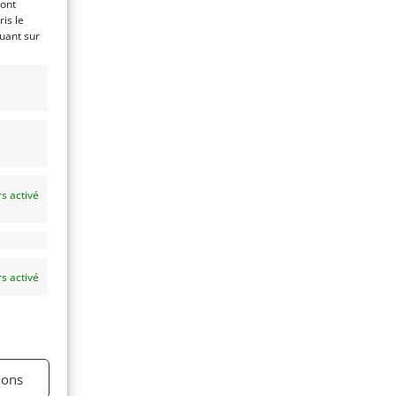
ront
is le
quant sur
s activé
s activé
ions