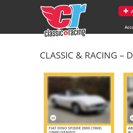
A
Accu
CLASSIC & RACING – 
30
2
FIAT DINO SPIDER 2000 (1969)
AB
(1969)
[VENDU]
AL