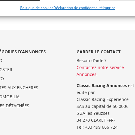
Politique de cookies
Déclaration de confidentialité
Imprint
ÉGORIES D’ANNONCES
GARDER LE CONTACT
O
Besoin d’aide ?
Contactez notre service
GSTER
Annonces
.
TO
Classic Racing Annonces
est
TES AUX ENCHERES
édité par
OMOBILIA
Classic Racing Experience
CES DÉTACHÉES
SAS au capital de 50 000€
5 ZA les Yeuzses
34 270 CLARET -FR-
Tel: ‭+33 499 666 724‬