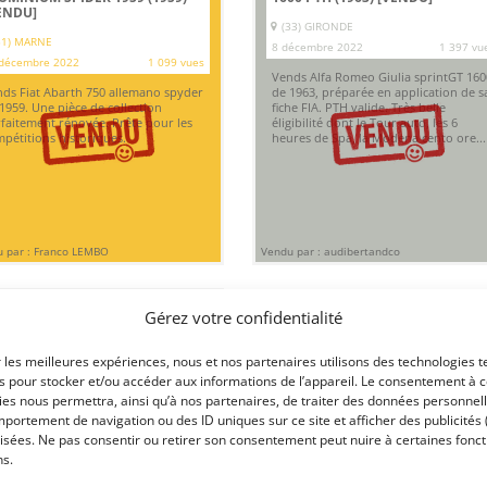
ENDU]
(33) GIRONDE
51) MARNE
8 décembre 2022
1 397 vu
décembre 2022
1 099 vues
Vends Alfa Romeo Giulia sprintGT 160
ds Fiat Abarth 750 allemano spyder
de 1963, préparée en application de s
1959. Une pièce de collection
fiche FIA. PTH valide. Très belle
faitement rénovée. Prête pour les
éligibilité dont le Tour auto, les 6
pétitions historiques.
heures de Spa, la Modena cento ore...
 par : Franco LEMBO
Vendu par : audibertandco
Gérez votre confidentialité
r les meilleures expériences, nous et nos partenaires utilisons des technologies t
es pour stocker et/ou accéder aux informations de l’appareil. Le consentement à 
es nous permettra, ainsi qu’à nos partenaires, de traiter des données personnell
portement de navigation ou des ID uniques sur ce site et afficher des publicités 
isées. Ne pas consentir ou retirer son consentement peut nuire à certaines fonct
2
ns.