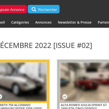
jouter Annonce
Rechercher
eil
Catégories
Annonces
Newsletter & Presse
Parten
DÉCEMBRE 2022 [ISSUE #02]
1
43
ARTH 750 ALLEMANO
ALFA ROMEO GIULIA SPRINT GT
UMINIUM SPIDER 1959 (1959)
1600 PTH (1963)
[VENDU]