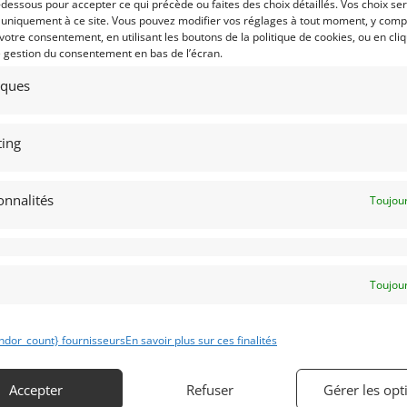
-dessous pour accepter ce qui précède ou faites des choix détaillés. Vos choix se
EVROLET CAMARO V8 5.7L
968)
[VENDU]
 uniquement à ce site. Vous pouvez modifier vos réglages à tout moment, y compr
 votre consentement, en utilisant les boutons de la politique de cookies, ou en cli
 (BELGIQUE)
e gestion du consentement en bas de l’écran.
juin 2022
785 vues
tiques
ds Chevrolet Camaro 1968.
ièrement restaurée. Moteur 299 Cv.
te Manuelle ! Livrée avec contrôle
hnique et Car-Pass. Plus de photos
 notre site www.myvintage.be
ing
onnalités
Toujour
 par : MY VINTAGE
Toujour
ndor_count} fournisseurs
En savoir plus sur ces finalités
Accepter
Refuser
Gérer les opt