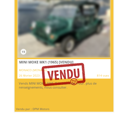
15
MINI MOKE MK1 (1965)
[VENDU]
MONACO (MONACO)
26 février 2023
814 vues
Vends MINI MOKE 1965. Très bon état. Pour. plus de
renseignements, nous consulter.
Vendu par : DPM Motors