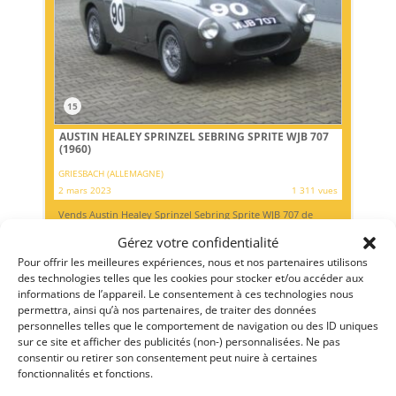
15
AUSTIN HEALEY SPRINZEL SEBRING SPRITE WJB 707
(1960)
GRIESBACH (ALLEMAGNE)
2 mars 2023
1 311 vues
Vends Austin Healey Sprinzel Sebring Sprite WJB 707 de
1960. La WJB 707 a été construite en 1960 par le
département des compétitions de BMC en tant que voiture
Gérez votre confidentialité
de rallye d’usine Austin Healey et a été utilisée pour la
Pour offrir les meilleures expériences, nous et nos partenaires utilisons
première fois au Rallye de Corse. Le moteur est un quatre
cylindres en...
des technologies telles que les cookies pour stocker et/ou accéder aux
informations de l’appareil. Le consentement à ces technologies nous
Vendu par : Guenter LAINER
permettra, ainsi qu’à nos partenaires, de traiter des données
personnelles telles que le comportement de navigation ou des ID uniques
sur ce site et afficher des publicités (non-) personnalisées. Ne pas
consentir ou retirer son consentement peut nuire à certaines
fonctionnalités et fonctions.