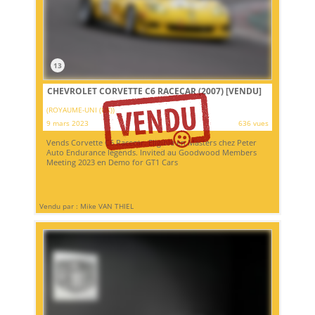
13
CHEVROLET CORVETTE C6 RACECAR (2007)
[VENDU]
(ROYAUME-UNI (UK))
9 mars 2023
636 vues
Vends Corvette C6 Racecar. Eligible en Masters chez Peter
Auto Endurance legends. Invited au Goodwood Members
Meeting 2023 en Demo for GT1 Cars
Vendu par : Mike VAN THIEL