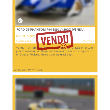
24
FORD GT PHANTOM P94 189CV (2000)
[VENDU]
HUY (BELGIQUE)
9 mars 2023
983 vues
Vends Phantom P94 Ford GT 2000. dernier châssis Phantom
jamais construit au Royaume-Uni avant son déménagement
en Suède. Révisée. Idéale pour les trackDays.
Vendu par : MY VINTAGE