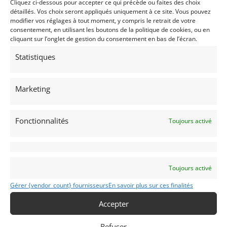
Cliquez ci-dessous pour accepter ce qui précède ou faites des choix
détaillés. Vos choix seront appliqués uniquement à ce site. Vous pouvez
modifier vos réglages à tout moment, y compris le retrait de votre
consentement, en utilisant les boutons de la politique de cookies, ou en
cliquant sur l’onglet de gestion du consentement en bas de l’écran.
Statistiques
33
Marketing
HONDA Z600 EN ÉTAT D’ORIGINE (1974)
[VENDU]
TEMSE (BELGIQUE)
Fonctionnalités
2 mars 2023
2 222 vues
Toujours activé
Vends Honda Z600 de 1974 en état d'origine. Merci de nosu
contacter pour plus de renseignements.
Toujours activé
Vendu par : Albion Motorcars
Gérer {vendor_count} fournisseurs
En savoir plus sur ces finalités
Accepter
PSD
Refuser