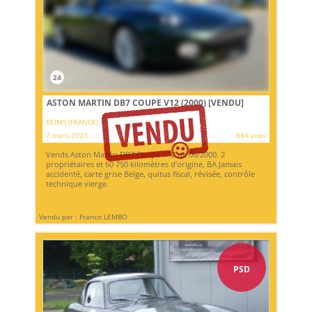
24
ASTON MARTIN DB7 COUPE V12 (2000)
[VENDU]
REIMS (FRANCE)
7 mars 2023
884 vues
Vends Aston Martin DB7 Coupé V12 de 06/2000. 2
propriétaires et 60 750 kilomètres d’origine, BA.Jamais
accidenté, carte grise Belge, quitus fiscal, révisée, contrôle
technique vierge.
Vendu par : Franco LEMBO
PSD