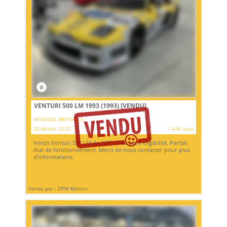
8
VENTURI 500 LM 1993 (1993)
[VENDU]
MONACO (MONACO)
26 février 2023
1 648 vues
Vends Venturi 500 LM de 1993. Très belle éligibilité. Parfait
état de fonctionnement. Merci de nous contacter pour plus
d'informations.
Vendu par : DPM Motors