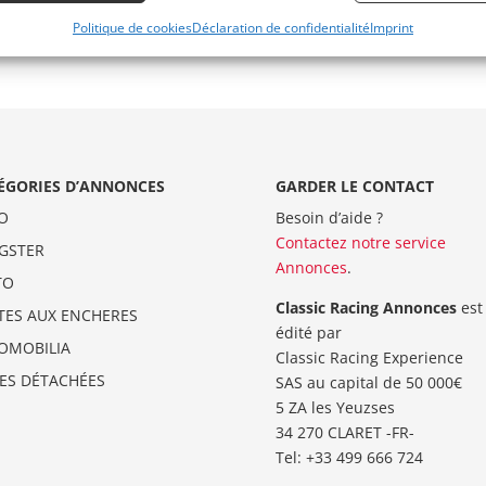
Politique de cookies
Déclaration de confidentialité
Imprint
ÉGORIES D’ANNONCES
GARDER LE CONTACT
O
Besoin d’aide ?
Contactez notre service
GSTER
Annonces
.
TO
Classic Racing Annonces
est
TES AUX ENCHERES
édité par
OMOBILIA
Classic Racing Experience
CES DÉTACHÉES
SAS au capital de 50 000€
5 ZA les Yeuzses
34 270 CLARET -FR-
Tel: ‭+33 499 666 724‬