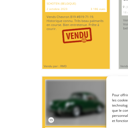
SCHOTEN (BELGIQUE)
(
2 octobre 2023
3 186 vues
18 
Vends Chevron B19 #B19-71-19.
Ven
Historique connu. Très beau palmarès
Voi
en course. Bien entretenue. Prête à
bel
courir.
Vendu par : RMD
Vendu
Pour offri
les cooki
technologi
que le com
personnal
15
1
et fonctio