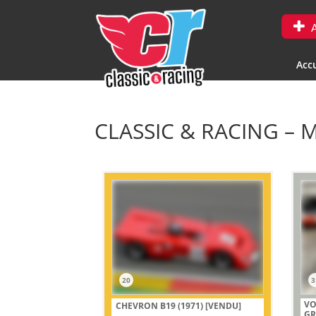
A
Accu
CLASSIC & RACING – M
20
3
VO
CHEVRON B19 (1971)
[VENDU]
GR