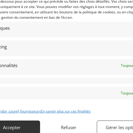
-dessous pour accepter ce qui précède ou faites des choix détaillés. Vos choix se
LF RALLY G60 4X4 1991 (1991)
FIAT 500 MORETTI 110F 1966
ENDU]
(1966)
 uniquement à ce site. Vous pouvez modifier vos réglages à tout moment, y compr
 votre consentement, en utilisant les boutons de la politique de cookies, ou en cli
MS (FRANCE)
REIMS (FRANCE)
e gestion du consentement en bas de l’écran.
mars 2023
1 115 vues
8 mars 2023
969 vu
tiques
kswagen Golf rally g60 4x4 1991, 12
Vends Fiat 500 moretti 110f 1966.
0 kilomètres certifiés, 100 %
Remarquablement bien conservée,
rigine, Toit ouvrant, jamais
moteur d’origine, carnet d’origine,
identée, entièrement révisée, CT
baguette alu et badge émaillé de
rge, expertisée, CG Française.
carrosserie, Carte grise Française,
ing
expertise, historique complet.
onnalités
Toujour
 par : Franco LEMBO
Vendu par : Franco LEMBO
Toujour
ndor_count} fournisseurs
En savoir plus sur ces finalités
Accepter
Refuser
Gérer les opt