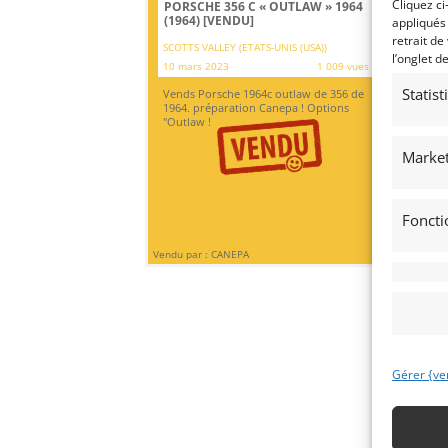
Cliquez ci
PORSCHE 356 C « OUTLAW » 1964
GO
(1964)
[VENDU]
[V
appliqués
retrait de
SCOTTS VALLEY (ETATS-UNIS (USA))
REI
l’onglet d
10 mars 2023
1 009 vues
10 
Statis
Vends Porsche 1964c outlaw de 356 de
Vol
1964. préparation Canepa ! Options
825
"Outlaw !
d’o
acc
vie
Market
Foncti
Vendu par : CANEPA
Vendu
Gérer {ve