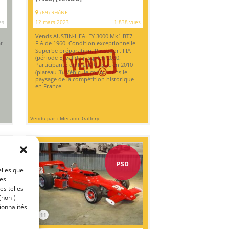
(69) RHôNE
es
12 mars 2023
1 838 vues
Vends AUSTIN-HEALEY 3000 Mk1 BT7
t
FIA de 1960. Condition exceptionnelle.
Superbe préparation. Passeport FIA
(période E) valide jusqu'en 2030.
Participante du Mans Classic en 2010
(plateau 3). Véhicule connu dans le
paysage de la compétition historique
en France.
Vendu par : Mecanic Gallery
PSD
elles que
ces
es telles
(non-)
ionnalités
11