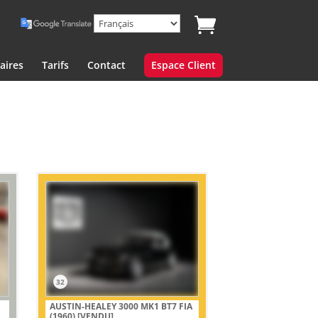
aires
Tarifs
Contact
Espace Client
32
AUSTIN-HEALEY 3000 MK1 BT7 FIA
(1960)
[VENDU]