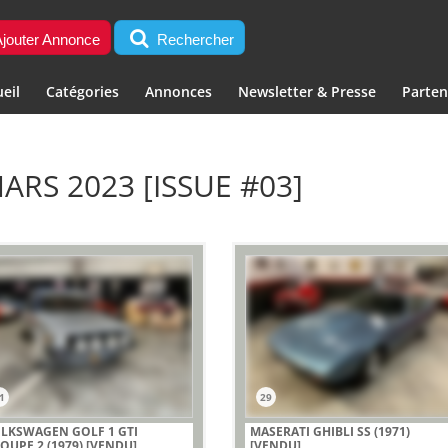
jouter Annonce
Rechercher
eil
Catégories
Annonces
Newsletter & Presse
Parten
ARS 2023 [ISSUE #03]
1
29
LKSWAGEN GOLF 1 GTI
MASERATI GHIBLI SS (1971)
OUPE 2 (1979)
[VENDU]
[VENDU]