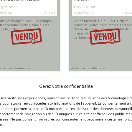
33) GIRONDE
(33) GIRONDE
mars 2023
1 511 vues
14 mars 2023
683 vu
ds Volkswagen Golf 1979 groupe 2.
Vends Maserati Ghibli 1971. Origine
ture vendue prête à courir. Très
française. Matching numbers. Certifica
le éligibilité
"Maserati classiche". Très bel état de
présentation. Fonctionne
parfaitement.
 par : audibertandco
Vendu par : audibertandco
Gérez votre confidentialité
r les meilleures expériences, nous et nos partenaires utilisons des technologies t
es pour stocker et/ou accéder aux informations de l’appareil. Le consentement à 
es nous permettra, ainsi qu’à nos partenaires, de traiter des données personnell
portement de navigation ou des ID uniques sur ce site et afficher des publicités 
isées. Ne pas consentir ou retirer son consentement peut nuire à certaines fonct
6
18
ns.