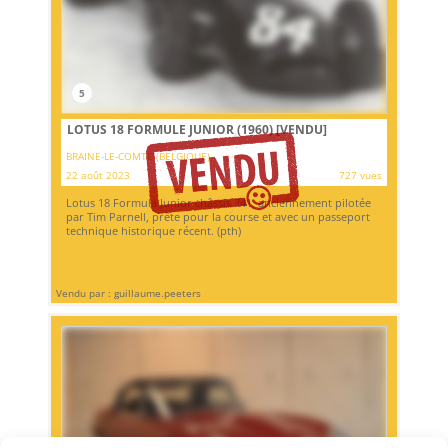
5
LOTUS 18 FORMULE JUNIOR (1960)
[VENDU]
BRAINE-LE-COMTE (BELGIQUE)
22 août 2023
727 vues
Lotus 18 Formula Junior châssis 741, anciennement pilotée
par Tim Parnell, prête pour la course et avec un passeport
technique historique récent. (pth)
Vendu par : guillaume.peeters