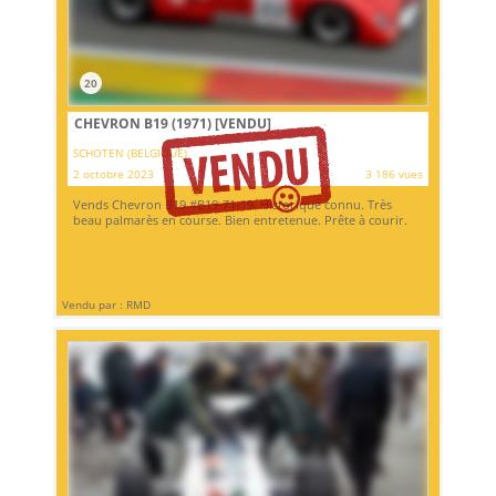
20
CHEVRON B19 (1971)
[VENDU]
SCHOTEN (BELGIQUE)
2 octobre 2023
3 186 vues
Vends Chevron B19 #B19-71-19. Historique connu. Très
beau palmarès en course. Bien entretenue. Prête à courir.
Vendu par : RMD