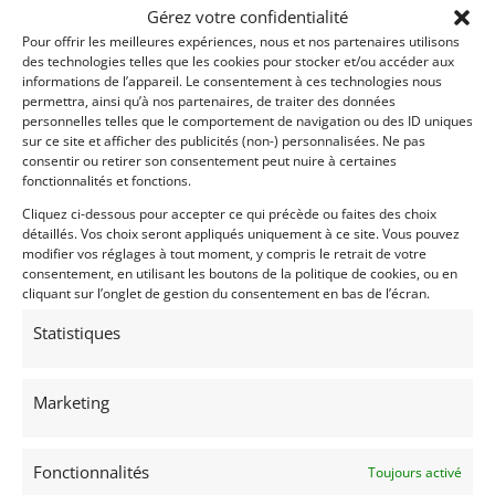
Gérez votre confidentialité
Pour offrir les meilleures expériences, nous et nos partenaires utilisons
des technologies telles que les cookies pour stocker et/ou accéder aux
informations de l’appareil. Le consentement à ces technologies nous
permettra, ainsi qu’à nos partenaires, de traiter des données
15
personnelles telles que le comportement de navigation ou des ID uniques
sur ce site et afficher des publicités (non-) personnalisées. Ne pas
1973 JAGUAR TYPE-E SERIES 3 V12 ROADSTER (1973)
consentir ou retirer son consentement peut nuire à certaines
[VENDU]
fonctionnalités et fonctions.
(THE NETHERLANDS)
Cliquez ci-dessous pour accepter ce qui précède ou faites des choix
18 août 2023
509 vues
détaillés. Vos choix seront appliqués uniquement à ce site. Vous pouvez
Vends Jaguar Type E V12 Cabriolet Série 3. La quintessence
modifier vos réglages à tout moment, y compris le retrait de votre
du "gros chat". Etat impeccable. Voiture du Colorado à faible
consentement, en utilisant les boutons de la politique de cookies, ou en
kilométrage. Immatriculée aux Pays-Bas. Excellente
cliquant sur l’onglet de gestion du consentement en bas de l’écran.
provenance. Prix raisonnable
Statistiques
Vendu par : Mike VAN THIEL
Marketing
Fonctionnalités
Toujours activé