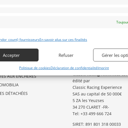
Toujour
ndor_count} fournisseurs
En savoir plus sur ces finalités
ÉGORIES D’ANNONCES
GARDER LE CONTACT
O
Besoin d’aide ?
Accepter
Refuser
Gérer les opt
Contactez notre service
GSTER
Annonces
.
TO
Politique de cookies
Déclaration de confidentialité
Imprint
Classic Racing Annonces
est
TES AUX ENCHERES
édité par
OMOBILIA
Classic Racing Experience
CES DÉTACHÉES
SAS au capital de 50 000€
5 ZA les Yeuzses
34 270 CLARET -FR-
Tel: ‭+33 499 666 724‬
SIRET: 891 801 318 00033