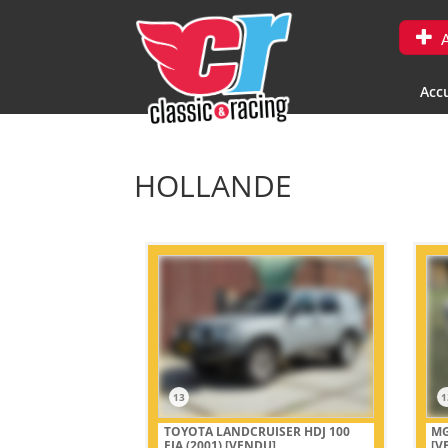
A
Accu
HOLLANDE
13
1
TOYOTA LANDCRUISER HDJ 100
MG
FIA (2001)
[VENDU]
[V