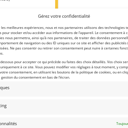
septembre 2022
832 vues
Gérez votre confidentialité
ds 1973 MG “Spridget” Racecar.
struite sur une coque Heritage qui
r les meilleures expériences, nous et nos partenaires utilisons des technologies t
emplacé l'originale de 1973. Moteur
0 cm3 130cv. 680 Kg. Très rapide et
es pour stocker et/ou accéder aux informations de l’appareil. Le consentement à 
ble. Immatriculation routière UK V5
es nous permettra, ainsi qu’à nos partenaires, de traiter des données personnell
portement de navigation ou des ID uniques sur ce site et afficher des publicités 
isées. Ne pas consentir ou retirer son consentement peut nuire à certaines fonct
ns.
-dessous pour accepter ce qui précède ou faites des choix détaillés. Vos choix se
 par : Mike VAN THIEL
 uniquement à ce site. Vous pouvez modifier vos réglages à tout moment, y compr
 votre consentement, en utilisant les boutons de la politique de cookies, ou en cli
e gestion du consentement en bas de l’écran.
tiques
ing
onnalités
Toujour