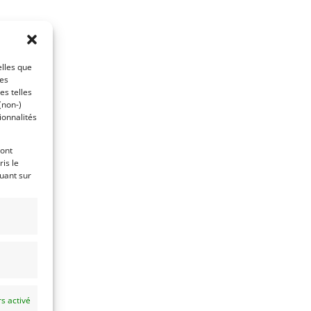
elles que
ces
es telles
(non-)
ionnalités
ront
is le
quant sur
s activé