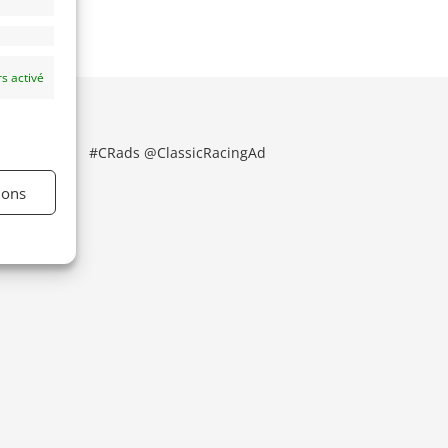
s activé
#CRads @ClassicRacingAd
ions