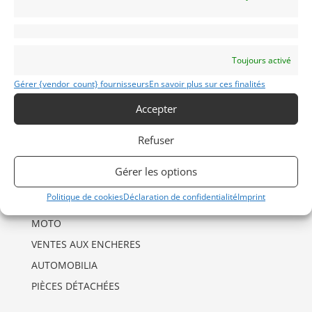
INFORMATIONS
Mentions Légales
Toujours activé
Déclaration de confidentialité (UE)
Gérer {vendor_count} fournisseurs
En savoir plus sur ces finalités
Politique de cookies (UE)
Accepter
Imprint
Refuser
CATÉGORIES D’ANNONCES
Gérer les options
AUTO
Politique de cookies
Déclaration de confidentialité
Imprint
DRAGSTER
MOTO
VENTES AUX ENCHERES
AUTOMOBILIA
PIÈCES DÉTACHÉES