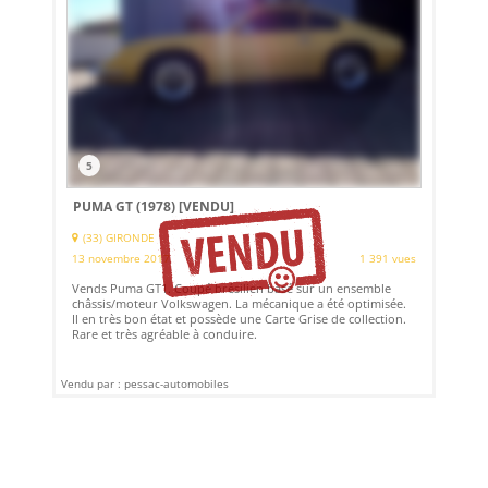
5
PUMA GT (1978)
[VENDU]
(33) GIRONDE
13 novembre 2017
1 391 vues
Vends Puma GT1. Coupé brésilien basé sur un ensemble
châssis/moteur Volkswagen. La mécanique a été optimisée.
Il en très bon état et possède une Carte Grise de collection.
Rare et très agréable à conduire.
Vendu par : pessac-automobiles