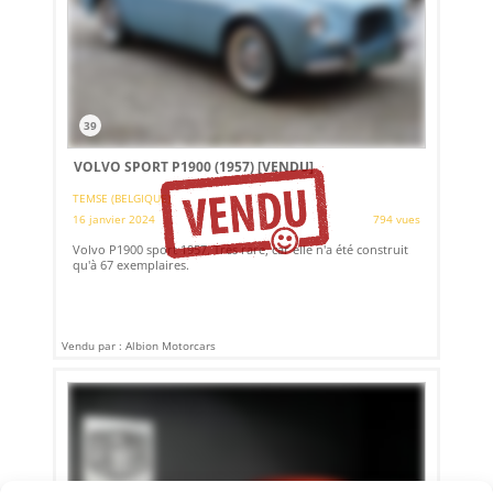
39
VOLVO SPORT P1900 (1957)
[VENDU]
TEMSE (BELGIQUE)
16 janvier 2024
794 vues
Volvo P1900 sport 1957. Très rare, car elle n'a été construit
qu'à 67 exemplaires.
Vendu par : Albion Motorcars