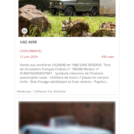
30
UAZ 469B
LYON (FRANCE)
12 juin 2024
430 vues
Vends aux enchères UAZ469B de 1988 SANS RESERVE. Titre
de circulation français Châssis n° 180208 Moteur n°
41466*60200453*86* - Symbole méconnu de l’histoire
automobile russe - Utilitaire de loisirs 7 places en version
civile - État d’usage satisfaisant et frais récents - Papiers...
Vendu par : Collector Car Auctions