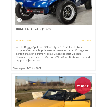
10
BUGGY APAL « L » (1969)
18 mars 2026
700 vues
Vends Buggy Apal du 03/1969. Type "L" . Véhicule très
propre. Carrosserie polyester en excellent état. Vitrage en
parfait état,sans griffe ni éclat. Sièges baquet vintage.
Châssis en parfait état. Moteur VW 1200cc. Boîte manuelle 4
rapports. Jantes alu
Vendu par : MY VINTAGE
25 000
€