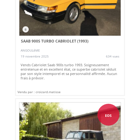
6
SAAB 900S TURBO CABRIOLET (1993)
ANGOULêME
19 novembre 2025
634 vues
Vends Cabriolet Saab 900s turbo 1993. Soigneusement
entretenue et en excellent état, ce superbe cabriolet séduit
par son style intemporel et sa personnalité affirmée. Aucun
frais à prévoir.
Vendu par : croizard.matisse
EOS