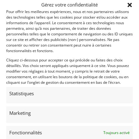
Gérez votre confidentialité
Pour offrir les meilleures expériences, nous et nos partenaires utilisons
des technologies telles que les cookies pour stocker et/ou accéder aux
informations de l’appareil. Le consentement à ces technologies nous
permettra, ainsi qu’à nos partenaires, de traiter des données
personnelles telles que le comportement de navigation ou des ID uniques
32
sur ce site et afficher des publicités (non-) personnalisées. Ne pas
consentir ou retirer son consentement peut nuire à certaines
VOLVO PV544 B18 (1962)
[VENDU]
fonctionnalités et fonctions.
(69) RHôNE
Cliquez ci-dessous pour accepter ce qui précède ou faites des choix
13 septembre 2022
578 vues
détaillés. Vos choix seront appliqués uniquement à ce site. Vous pouvez
modifier vos réglages à tout moment, y compris le retrait de votre
Vends VOLVO PV544 B18 de 1962. Superbe condition
consentement, en utilisant les boutons de la politique de cookies, ou en
générale. Nombreux travaux de restauration récents.
Important dossier historique. Idéale pour de belles
cliquant sur l’onglet de gestion du consentement en bas de l’écran.
épreuves historiques de régularité. L’une des plus belles
PV544 actuellement disponibles. CG FR de collection.
Statistiques
Vendu par : Mecanic Gallery
Marketing
Fonctionnalités
Toujours activé