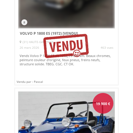
8
VOLVO P 1800 ES (1972)
[VENDU]
(31) HAUTE-GARONNE
26 mars 2026
463 vues
Vends Volvo P 1800 ES de 1972, 79 000 km. Beaux chromes,
peinture couleur d'origine, feux pneus, freins neufs,
structure solide. TBEG. CGC. CT OK.
Vendu par : Pascal
19 900
€