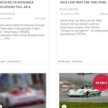
NCIA DELTA INTEGRALE
DICK LOW INDY CAR 1946 (1946)
OLUZIONE FULL GR A
(33) GIRONDE
OVA (ITALIA)
20 octobre 2025
498 vu
mars 2026
734 vues
Vends Indy car Dick Low de 1946.
Voiture extraordinaire avec un
ds Lancia Delta Evoluzione Groupe
historique unique. Une voiture
Préparation maxi groupe A Spec
"Unique en son genre" . Un billet pou
2 : Amortisseur REIGER,
Goodwood. PTH FIA.
nsmission R90. Freins Brembo Gold
...... PTH
 par : portatile73
Vendu par : tedehem
69 500
€
1
7