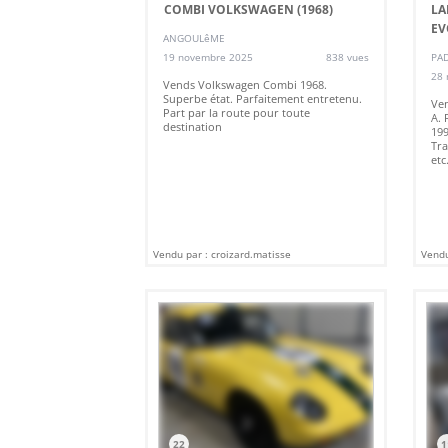
COMBI VOLKSWAGEN (1968)
LA
EV
ANGOULêME
19 novembre 2025
838 vues
PAD
28 
Vends Volkswagen Combi 1968.
Superbe état. Parfaitement entretenu.
Ven
Part par la route pour toute
A. 
destination
199
Tra
etc
Vendu par : croizard.matisse
Vendu
22
1