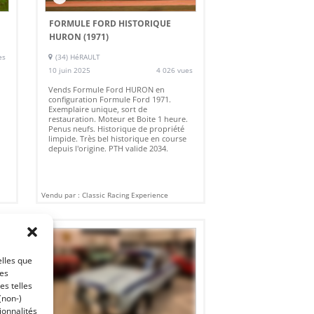
FORMULE FORD HISTORIQUE
HURON (1971)
es
(34) HéRAULT
10 juin 2025
4 026 vues
Vends Formule Ford HURON en
configuration Formule Ford 1971.
Exemplaire unique, sort de
restauration. Moteur et Boite 1 heure.
Penus neufs. Historique de propriété
limpide. Très bel historique en course
depuis l'origine. PTH valide 2034.
Vendu par : Classic Racing Experience
elles que
ces
es telles
(non-)
ionnalités