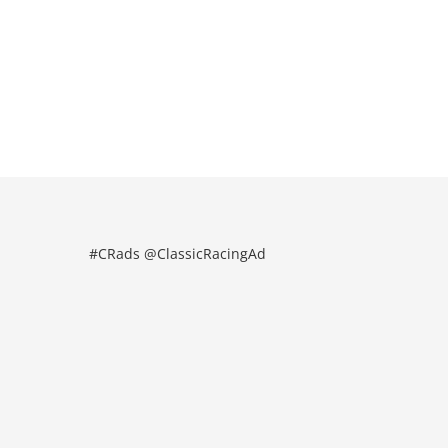
#CRads @ClassicRacingAd