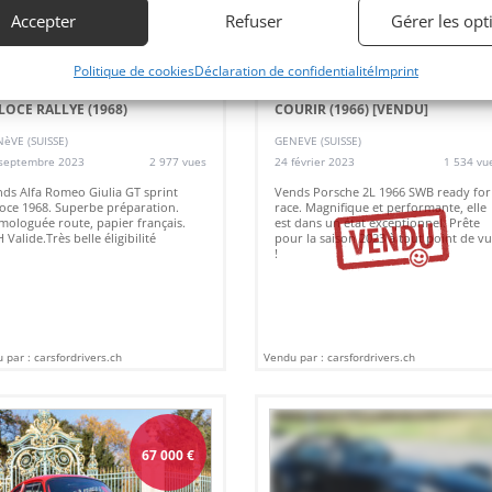
Accepter
Refuser
Gérer les opt
2
9
Politique de cookies
Déclaration de confidentialité
Imprint
FA ROMEO GIULIA GT SPRINT
PORSCHE 2L 1966 PRETE A
LOCE RALLYE (1968)
COURIR (1966)
[VENDU]
èVE (SUISSE)
GENEVE (SUISSE)
septembre 2023
2 977 vues
24 février 2023
1 534 vu
ds Alfa Romeo Giulia GT sprint
Vends Porsche 2L 1966 SWB ready for
oce 1968. Superbe préparation.
race. Magnifique et performante, elle
ologuée route, papier français.
est dans un état exceptionnel. Prête
 Valide.Très belle éligibilité
pour la saison 2023 à tout point de v
!
 par : carsfordrivers.ch
Vendu par : carsfordrivers.ch
67 000
€