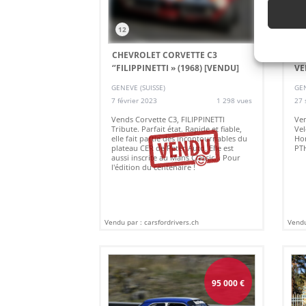
12
1
CHEVROLET CORVETTE C3
AL
‘’FILIPPINETTI » (1968)
[VENDU]
VE
GENEVE (SUISSE)
GEN
7 février 2023
1 298 vues
27 
Vends Corvette C3, FILIPPINETTI
Ven
Tribute. Parfait état. Rapide et fiable,
Vel
elle fait partie des incontournables du
Hom
plateau CER de Peter Auto. Elle est
PTH
aussi inscrite au Mans Classic... Pour
l'édition du centenaire !
Vendu par : carsfordrivers.ch
Vendu
95 000
€