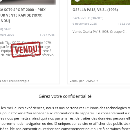
GA SC79 SPORT 2000 – PRIX
OSELLA PA18, V6 3L (1993)
UR VENTE RAPIDE (1979)
BAZAINVILLE (FRANCE)
ENDU]
6 novembre 2025
1 352 vu
30) GARD
Vends Osella PA18 1993. Groupe Cn.
mars 2026
1 767 vues
ds Tiga SC 79, Sport 2000 de 1979.
parée pour les 2 Tours d'horloge
 Equipe Palmyr. Palmarès. Prête à
rir. Vient avec 1 moteur de réserve.
 par : christianvaglio
Vendu par : AMAURY
Gérez votre confidentialité
74 000
€
46 000
€
r les meilleures expériences, nous et nos partenaires utilisons des technologies t
es pour stocker et/ou accéder aux informations de l’appareil. Le consentement à 
es nous permettra, ainsi qu’à nos partenaires, de traiter des données personnell
portement de navigation ou des ID uniques sur ce site et afficher des publicités 
isées. Ne pas consentir ou retirer son consentement peut nuire à certaines fonct