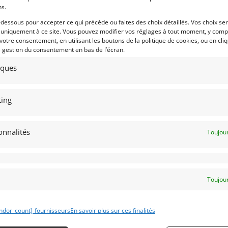
ns.
2
15
-dessous pour accepter ce qui précède ou faites des choix détaillés. Vos choix se
TUS ELAN 26R FIA (1965)
ENSIGN LNF3 – F3 CLASSIC (1973
 uniquement à ce site. Vous pouvez modifier vos réglages à tout moment, y compr
 votre consentement, en utilisant les boutons de la politique de cookies, ou en cli
45) LOIRET
EXETER (DEVON)
e gestion du consentement en bas de l’écran.
mars 2026
2 952 vues
1 avril 2026
988 vu
tiques
ds Lotus Elan 1965 Specs 26 R,
Vends ENSIGN LNF3 de 1973. Cette F3
parée par John Bradshow. Moteur
Classic est un modèle très rare. Conç
te rodé. Joli lot de bord. Très belle
par Mo Nunn et piloté par Mo Harnes
ibilité.
à l'époque. 2 sorties seulement en
2023, et 2 premières places. Etat
ing
concours. Prête à courir
onnalités
Toujour
 par : extralogo
Vendu par : john
Toujour
79 900
€
ndor_count} fournisseurs
En savoir plus sur ces finalités