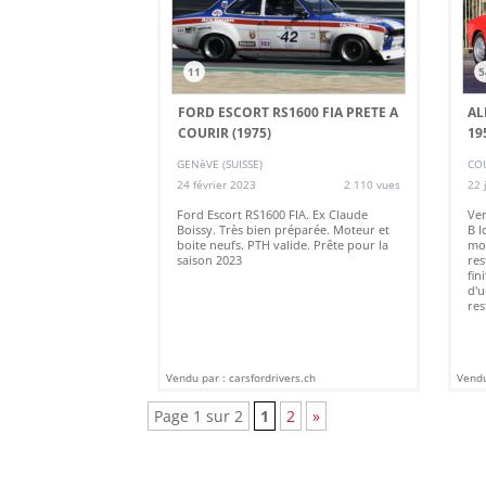
11
5
FORD ESCORT RS1600 FIA PRETE A
AL
COURIR (1975)
19
GENèVE (SUISSE)
COU
24 février 2023
2 110 vues
22 
Ford Escort RS1600 FIA. Ex Claude
Ven
Boissy. Très bien préparée. Moteur et
B I
boite neufs. PTH valide. Prête pour la
mod
saison 2023
res
fin
d'u
res
Vendu par : carsfordrivers.ch
Vendu
Page 1 sur 2
1
2
»