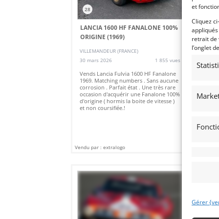
et fonctio
28
2
Cliquez ci
LANCIA 1600 HF FANALONE 100%
LO
appliqués
ORIGINE (1969)
retrait de
(
l’onglet d
VILLEMANDEUR (FRANCE)
30 
30 mars 2026
1 855 vues
Statis
Ven
pré
Vends Lancia Fulvia 1600 HF Fanalone
jus
1969. Matching numbers . Sans aucune
élig
corrosion . Parfait état . Une très rare
occasion d'acquérir une Fanalone 100%
Market
d'origine ( hormis la boite de vitesse )
et non coursifiée.!
Foncti
Vendu par : extralogo
Vendu
Gérer {ve