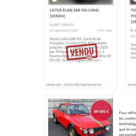
LOTUS ELAN 26R FIA (1964)
TI
[VENDU]
PO
[V
CLARET (FRANCE)
26 septembre 2025
1 451 vues
(
20 
Vends Lotus 26R FIA. Carte Grise
française. 3 volets FFSA. PTH valable
Ven
jusqu'en 2033. Refaite à neuf en 2023
Pré
par Philippe RUCHTON (PUPHIL). 3
par
heures depuis reconstruction. Sécurité
cou
FIA OK. Voiture éligible partout !
Vendu par : Classic Racing Experience
Vendu
69 000
€
Pour offri
les cooki
technologi
que le com
personnal