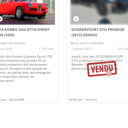
4
3
FA ROMEO GIULIETTA SPRINT
DONKERVOORT GTO PREMIUM
59 (1959)
(2013)
[VENDU]
RBEVOIE (FRANCE)
(31) HAUTE-GARONNE
juin 2023
1 785 vues
1 janvier 2023
635 vu
ds Alfa-Roméo Giulietta Sprint 750
Vends l'une des 25 DONKERVOORT
cône Italienne des années 50, le
GTO premium (numéro 7) de 2013.
ele présenté a été entièrement
Révisée. 5 100 km. Options : kit
tauré. Exceptionnelle qualité de
performance, housse et capote
ition, en parfait état, accompagnée
n important dossier de
tauration.
 par : GUILLAUME
Vendu par : christian