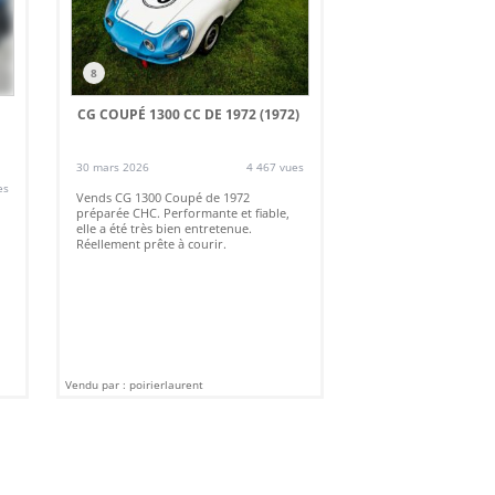
8
CG COUPÉ 1300 CC DE 1972 (1972)
30 mars 2026
4 467 vues
es
Vends CG 1300 Coupé de 1972
préparée CHC. Performante et fiable,
elle a été très bien entretenue.
Réellement prête à courir.
Vendu par : poirierlaurent