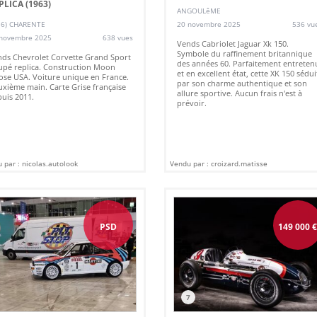
PLICA (1963)
ANGOULêME
16) CHARENTE
20 novembre 2025
536 vu
novembre 2025
638 vues
Vends Cabriolet Jaguar Xk 150.
Symbole du raffinement britannique
ds Chevrolet Corvette Grand Sport
des années 60. Parfaitement entreten
pé replica. Construction Moon
et en excellent état, cette XK 150 sédui
se USA. Voiture unique en France.
par son charme authentique et son
xième main. Carte Grise française
allure sportive. Aucun frais n'est à
uis 2011.
prévoir.
 par : nicolas.autolook
Vendu par : croizard.matisse
PSD
149 000
7