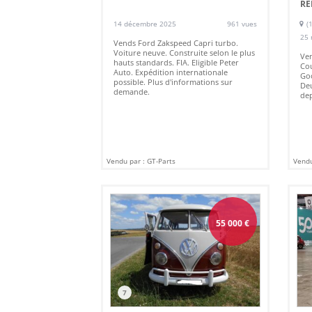
RE
14 décembre 2025
961 vues
(
25 
Vends Ford Zakspeed Capri turbo.
Voiture neuve. Construite selon le plus
Ven
hauts standards. FIA. Eligible Peter
Cou
Auto. Expédition internationale
Goo
possible. Plus d'informations sur
Deu
demande.
dep
Vendu par : GT-Parts
Vendu
55 000
€
7