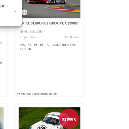
ions
11
SPICE SE89C-002 GROUPE C (1989)
GENEVE (SUISSE)
20 juin 2026
3 120 vues
es
INSCRITE POUR LES 100ANS du MANS
CLASSIC
ue
Vendu par : carsfordrivers.ch
93 900
€