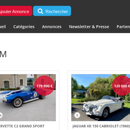
jouter Annonce
Rechercher
eil
Catégories
Annonces
Newsletter & Presse
Parten
UM
179 000
€
120 000
4
5
RVETTE C2 GRAND SPORT
JAGUAR XK 150 CABRIOLET (1960