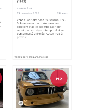
(1993)
es
ANGOULêME
19 novembre 2025
634 vues
Vends Cabriolet Saab 900s turbo 1993.
u
Soigneusement entretenue et en
t
excellent état, ce superbe cabriolet
séduit par son style intemporel et sa
personnalité affirmée. Aucun frais à
prévoir.
Vendu par : croizard.matisse
€
PSD
47