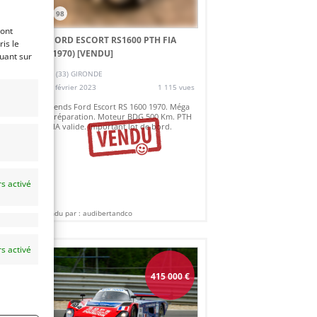
98
ront
)
FORD ESCORT RS1600 PTH FIA
is le
(1970)
[VENDU]
quant sur
es
(33) GIRONDE
9 février 2023
1 115 vues
ue
Vends Ford Escort RS 1600 1970. Méga
s
préparation. Moteur BDG 500 Km. PTH
FIA valide. Important lot de bord.
s activé
Vendu par : audibertandco
s activé
415 000
€