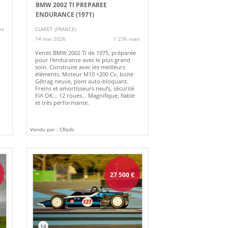
BMW 2002 TI PREPAREE
ENDURANCE (1971)
es
CLARET (FRANCE)
14 mai 2026
1 236 vues
Vends BMW 2002 Ti de 1975, préparée
pour l'endurance avec le plus grand
r
soin. Construite avec les meilleurs
éléments. Moteur M10 +200 Cv, boite
Gétrag neuve, pont auto-bloquant.
Freins et amortisseurs neufs, sécurité
FIA OK... 12 roues... Magnifique, fiable
et très performante.
Vendu par : CRads
27 500
€
14