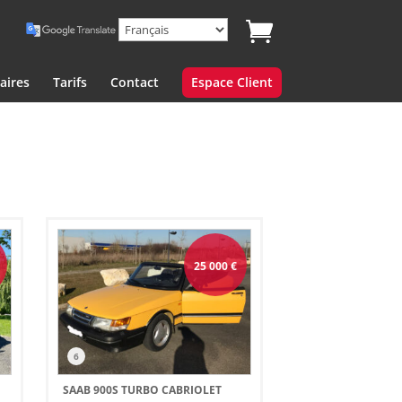
aires
Tarifs
Contact
Espace Client
€
25 000
€
6
)
SAAB 900S TURBO CABRIOLET