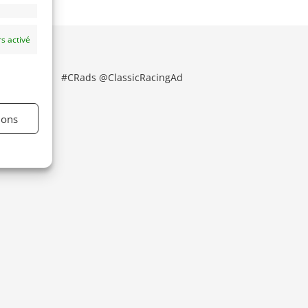
s activé
#CRads @ClassicRacingAd
ions