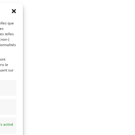
elles que
ces
es telles
(non-)
ionnalités
ront
is le
quant sur
s activé