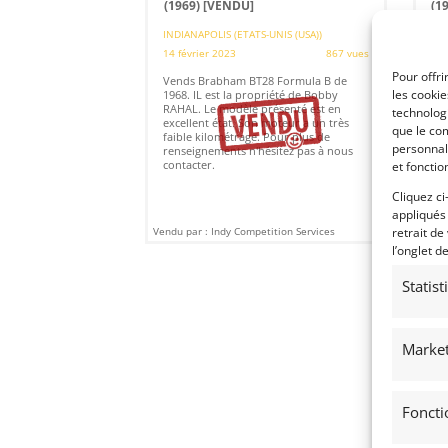
(1969)
[VENDU]
(1
INDIANAPOLIS (ETATS-UNIS (USA))
(
14 février 2023
867 vues
29 
Pour offri
Vends Brabham BT28 Formula B de
Ven
les cooki
1968. IL est la propriété de Bobby
de 
RAHAL. Le modèle présenté est en
d'u
technologi
excellent état. Son moteur a un très
par
que le com
faible kilométrage. Pour plus de
Ita
personnal
renseignements n'hésitez pas à nous
contacter.
et fonctio
Cliquez ci
appliqués
Vendu par : Indy Competition Services
Vendu
retrait de
l’onglet d
Statis
Market
Foncti