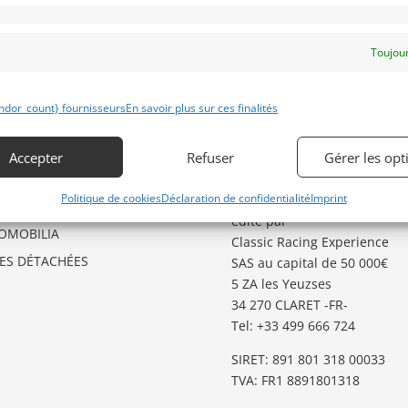
Toujour
ÉGORIES D’ANNONCES
GARDER LE CONTACT
ndor_count} fournisseurs
En savoir plus sur ces finalités
O
Besoin d’aide ?
Contactez notre service
GSTER
Accepter
Refuser
Gérer les opt
Annonces
.
TO
Politique de cookies
Déclaration de confidentialité
Imprint
Classic Racing Annonces
est
TES AUX ENCHERES
édité par
OMOBILIA
Classic Racing Experience
CES DÉTACHÉES
SAS au capital de 50 000€
5 ZA les Yeuzses
34 270 CLARET -FR-
Tel: ‭+33 499 666 724‬
SIRET: 891 801 318 00033
TVA: FR1 8891801318