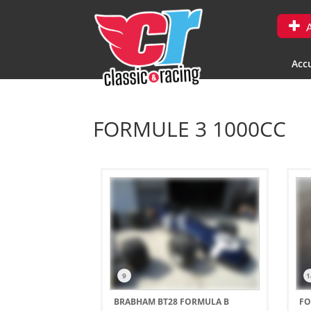
A
Accu
FORMULE 3 1000CC
9
1
BRABHAM BT28 FORMULA B
FO