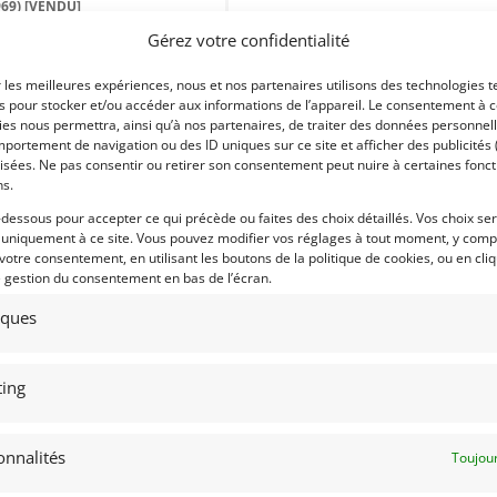
969)
[VENDU]
Gérez votre confidentialité
51) MARNE
mars 2020
2 731 vues
r les meilleures expériences, nous et nos partenaires utilisons des technologies t
ds Très belle F3 1000 cc De Sanctis
es pour stocker et/ou accéder aux informations de l’appareil. Le consentement à 
1969. Ce "screamer" est équipée
n moteur Abarth de 843 cc. En
es nous permettra, ainsi qu’à nos partenaires, de traiter des données personnell
fait état, elle vient avec son PTH
portement de navigation ou des ID uniques sur ce site et afficher des publicités 
lien.
isées. Ne pas consentir ou retirer son consentement peut nuire à certaines fonct
ns.
-dessous pour accepter ce qui précède ou faites des choix détaillés. Vos choix se
 uniquement à ce site. Vous pouvez modifier vos réglages à tout moment, y compr
 par : Franco LEMBO
 votre consentement, en utilisant les boutons de la politique de cookies, ou en cli
e gestion du consentement en bas de l’écran.
tiques
ing
onnalités
Toujour