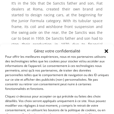
It’s in the 50s that De Sanctis father and son, Fiat
dealers at Roma, created their own brand and
started to design racing cars, at the beginning for
the Junior Formula category. With its tubular space
frame, its coil and wishbone front suspension and
the swing-axle on the rear, the De Sanctis was the
car to beat in 1959. De Sanctis father and son had to
stop their production in 1970 due to financial
difficulties, even with a nice prize list over ten years
Gérez votre confidentialité
and the participation of talented drivers like Ignazio
Pour offrir les meilleures expériences, nous et nos partenaires utilisons
des technologies telles que les cookies pour stocker et/ou accéder aux
Giunti, GEKY (Giacomo Russo) and Jonathan Williams.
informations de l’appareil. Le consentement à ces technologies nous
permettra, ainsi qu’à nos partenaires, de traiter des données
There is probably only in Italy that it’s still possible to
personnelles telles que le comportement de navigation ou des ID uniques
find such treasures, often buried into garages
sur ce site et afficher des publicités (non-) personnalisées. Ne pas
whereas many of others have been destroyed,
consentir ou retirer son consentement peut nuire à certaines
abandoned or modified. Eligible in historic F 3
fonctionnalités et fonctions.
competition, this De Sanctis will be delivered with its
Cliquez ci-dessous pour accepter ce qui précède ou faites des choix
HTP CSAI Nazionale card. It represents a good device
détaillés. Vos choix seront appliqués uniquement à ce site. Vous pouvez
modifier vos réglages à tout moment, y compris le retrait de votre
to start Classic competition with a smart budget, and
consentement, en utilisant les boutons de la politique de cookies, ou en
one of the only ways to understand the 60s heroes