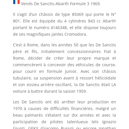
Vends De Sanctis-Abarth Formule 3 1969.
Il s’agit d’un châssis de type 85069 qui porte le N°
801. Elle est équipée du 4 cylindres 843 cc Abarth
portant le numéro 4146348, et elle dispose toujours
de ses magnifiques jantes Cromodora.
C’est à Rome, dans les années 50 que les De Sanctis
père et fils, initialement concessionnaires Fiat à
Rome, décider de créer leur propre marque et
commencèrent à concevoir des véhicules de course,
pour courir en formule Junior. Avec son châssis
tubulaire, sa suspension avant à ressort hélicoïdale
et son essieu arrière oscillant, la De Sanctis était LA
voiture à battre durant la saison 1959.
Les De Sanctis ont dû arrêter leur production en
1970 à causes de difficultés financières, malgré un
beau palmarès s’étalant sur dix années et avec la
participation de pilotes talentueux tels Ignazio
Giunti, GEKY (Giacomo Russo) ou encore Jonathan