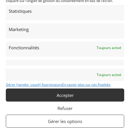
cliquant sur l’onglet de gestion du consentement en bas de l’écran.
excitation!
Statistiques
Partager cette annonce
Marketing
Fonctionnalités
Toujours activé
Passeports techniques
Toujours activé
Passeport
ASN
Numéro
Extrait
Gérer {vendor_count} fournisseurs
En savoir plus sur ces finalités
Passeport
Technique
Accepter
(3 volets)
Passeport
Refuser
technique
international
(PTH)
Gérer les options