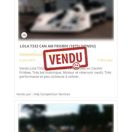
18
LOLA T332 CAN AM FRISBEE (1975)
[VENDU]
INDIANAPOLIS (ETATS-UNIS (USA))
5 juin 2019
1 965 vues
Vends Lola T332 Hu53 ex F5000 re-carossée en CanAm
Frisbee. Très bel historique. Moteur et réservoir neufs. Très
performante et peu coûteuse à utiliser.
Vendu par : Indy Competition Services