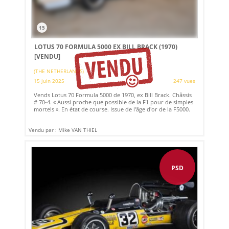
15
LOTUS 70 FORMULA 5000 EX BILL BRACK (1970)
[VENDU]
(THE NETHERLANDS)
15 juin 2025
247 vues
Vends Lotus 70 Formula 5000 de 1970, ex Bill Brack. Châssis
# 70-4. « Aussi proche que possible de la F1 pour de simples
mortels ». En état de course. Issue de l'âge d'or de la F5000.
Vendu par : Mike VAN THIEL
PSD