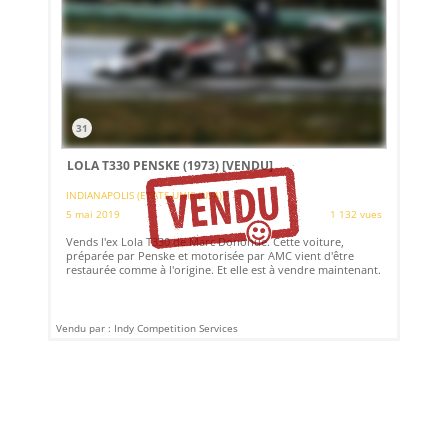
31
LOLA T330 PENSKE (1973)
[VENDU]
INDIANAPOLIS (ETATS-UNIS (USA))
5 mai 2019
1 132 vues
Vends l'ex Lola T330 de Marc Donohue. Cette voiture,
préparée par Penske et motorisée par AMC vient d'être
restaurée comme à l'origine. Et elle est à vendre maintenant.
Vendu par : Indy Competition Services