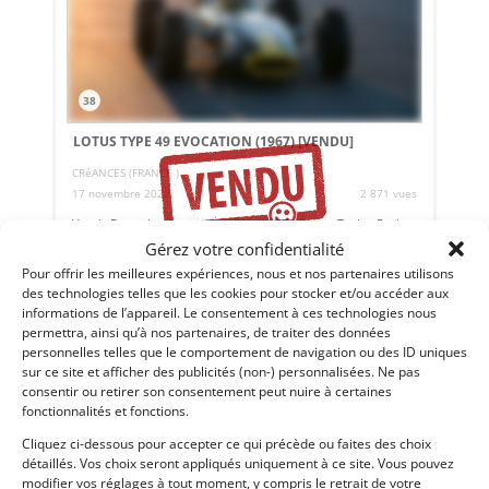
38
LOTUS TYPE 49 EVOCATION (1967)
[VENDU]
CRéANCES (FRANCE )
17 novembre 2022
2 871 vues
Vends Evocation Lotus type 49 de 1967, Stuart Taylor Racing
F1. Voiture extraordinaire construite à la demande de la
Gérez votre confidentialité
Warner pour le film ‘The man of U.N.C.L.E.’. Visible sur RDV.
Pour offrir les meilleures expériences, nous et nos partenaires utilisons
des technologies telles que les cookies pour stocker et/ou accéder aux
informations de l’appareil. Le consentement à ces technologies nous
Vendu par : Paul ANCELIN
permettra, ainsi qu’à nos partenaires, de traiter des données
personnelles telles que le comportement de navigation ou des ID uniques
sur ce site et afficher des publicités (non-) personnalisées. Ne pas
consentir ou retirer son consentement peut nuire à certaines
83 000
€
fonctionnalités et fonctions.
Cliquez ci-dessous pour accepter ce qui précède ou faites des choix
détaillés. Vos choix seront appliqués uniquement à ce site. Vous pouvez
modifier vos réglages à tout moment, y compris le retrait de votre