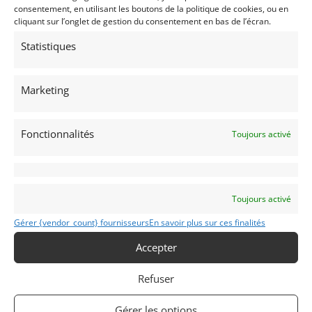
consentement, en utilisant les boutons de la politique de cookies, ou en
cliquant sur l’onglet de gestion du consentement en bas de l’écran.
Statistiques
8
Marketing
CROSSLE 15F F5000 (1968)
INDIANAPOLIS (ETATS-UNIS (USA))
23 avril 2021
3 430 vues
Fonctionnalités
Toujours activé
Vends l'une des 3 Formule 5000 Crosslé 15F construites.
Intégralement restaurée, prête à rouler. V8 Chevrolet de 302
Ci/Hewland LG600.
Toujours activé
Vendu par : Indy Competition Services
Gérer {vendor_count} fournisseurs
En savoir plus sur ces finalités
Accepter
Refuser
Gérer les options