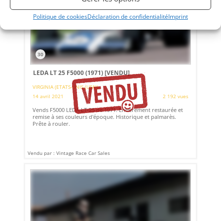
Politique de cookies
Déclaration de confidentialité
Imprint
30
LEDA LT 25 F5000 (1971)
[VENDU]
VIRGINIA (ETATS-UNIS (USA))
14 avril 2021
2 192 vues
Vends F5000 LEDA LT-25 de 1971. Entièrement restaurée et
remise à ses couleurs d'époque. Historique et palmarès.
Prête à rouler.
Vendu par : Vintage Race Car Sales