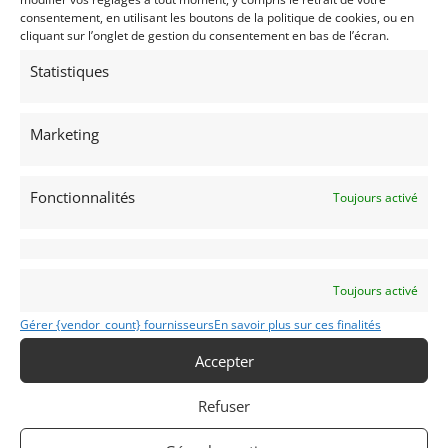
• Cockpit pouvant accueillir un pilote plus grand que
consentement, en utilisant les boutons de la politique de cookies, ou en
la moyenne (panneau supérieur plus large)
cliquant sur l’onglet de gestion du consentement en bas de l’écran.
• Située aux Pays-Bas
Statistiques
Partager cette annonce
Marketing
Fonctionnalités
Toujours activé
Toujours activé
Gérer {vendor_count} fournisseurs
En savoir plus sur ces finalités
Voir les 132 annonces de
Mike VAN THIEL
Accepter
Publié: 15 juin 2025 (il y a 1 an)
Refuser
AUTO
Monoplace