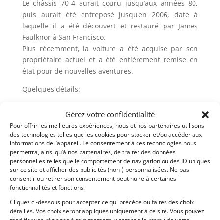
Le châssis 70-4 aurait couru jusqu’aux années 80,
puis aurait été entreposé jusqu’en 2006, date à
laquelle il a été découvert et restauré par James
Faulknor à San Francisco.
Plus récemment, la voiture a été acquise par son
propriétaire actuel et a été entièrement remise en
état pour de nouvelles aventures.
Quelques détails:
• Représentant légendaire de l’âge d’or de la F5000
Gérez votre confidentialité
• Vaste dossier historique avec résultats, photos,
Pour offrir les meilleures expériences, nous et nos partenaires utilisons
articles
des technologies telles que les cookies pour stocker et/ou accéder aux
• Dessins Lotus originaux inclus
informations de l’appareil. Le consentement à ces technologies nous
• Entièrement remise en état par JW Race Service aux
permettra, ainsi qu’à nos partenaires, de traiter des données
personnelles telles que le comportement de navigation ou des ID uniques
Pays-Bas
sur ce site et afficher des publicités (non-) personnalisées. Ne pas
• Nouveau moteur Chevy 5L, seulement 2 heures
consentir ou retirer son consentement peut nuire à certaines
• Boîte de vitesses Hewland
fonctionnalités et fonctions.
• Nouvelle cellule de carburant et équipement de
Cliquez ci-dessous pour accepter ce qui précède ou faites des choix
sécurité 2020
détaillés. Vos choix seront appliqués uniquement à ce site. Vous pouvez
modifier vos réglages à tout moment, y compris le retrait de votre