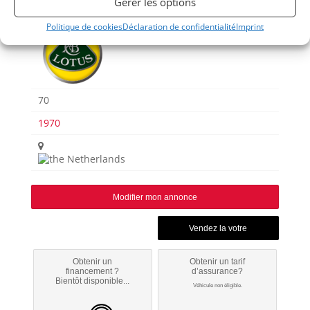
Gérer les options
Formule 5000
Politique de cookies
Déclaration de confidentialité
Imprint
70
1970
Modifier mon annonce
Obtenir un
Obtenir un tarif
financement ?
d’assurance?
Bientôt disponible...
Véhicule non éligible.