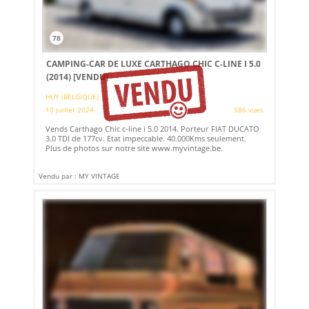
78
CAMPING-CAR DE LUXE CARTHAGO CHIC C-LINE I 5.0
(2014)
[VENDU]
HUY (BELGIQUE)
10 juillet 2024
586 vues
Vends Carthago Chic c-line i 5.0 2014. Porteur FIAT DUCATO
3.0 TDI de 177cv. Etat impeccable. 40.000Kms seulement.
Plus de photos sur notre site www.myvintage.be.
Vendu par : MY VINTAGE