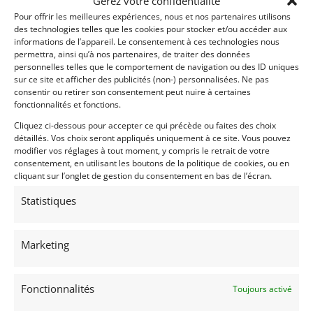
Gérez votre confidentialité
Pour offrir les meilleures expériences, nous et nos partenaires utilisons
des technologies telles que les cookies pour stocker et/ou accéder aux
informations de l’appareil. Le consentement à ces technologies nous
permettra, ainsi qu’à nos partenaires, de traiter des données
37
personnelles telles que le comportement de navigation ou des ID uniques
sur ce site et afficher des publicités (non-) personnalisées. Ne pas
CONCORDE LINER 990M (2007)
[VENDU]
consentir ou retirer son consentement peut nuire à certaines
fonctionnalités et fonctions.
HUY (BELGIQUE)
1 février 2023
1 882 vues
Cliquez ci-dessous pour accepter ce qui précède ou faites des choix
détaillés. Vos choix seront appliqués uniquement à ce site. Vous pouvez
Vends Motorhome Concorde Liner 990m de 2007. Version
"luxe" du modèle. Etat impeccable à tout point de vue !
modifier vos réglages à tout moment, y compris le retrait de votre
consentement, en utilisant les boutons de la politique de cookies, ou en
cliquant sur l’onglet de gestion du consentement en bas de l’écran.
Statistiques
Vendu par : MY VINTAGE
Marketing
Fonctionnalités
Toujours activé