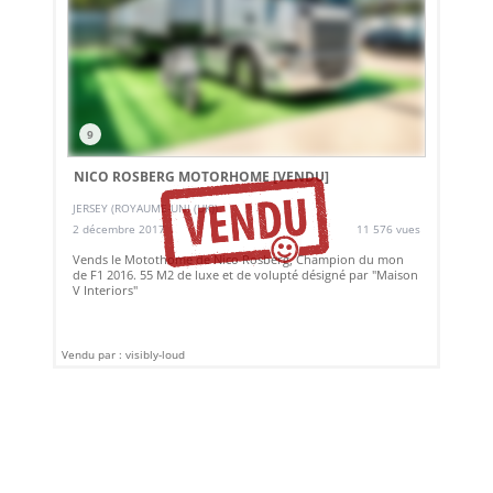
9
NICO ROSBERG MOTORHOME
[VENDU]
JERSEY (ROYAUME-UNI (UK))
2 décembre 2017
11 576 vues
Vends le Motothome de Nico Rosberg, Champion du mon
de F1 2016. 55 M2 de luxe et de volupté désigné par "Maison
V Interiors"
Vendu par : visibly-loud