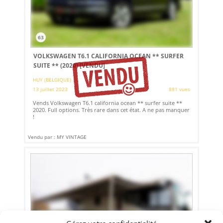
63
VOLKSWAGEN T6.1 CALIFORNIA OCEAN ** SURFER
SUITE ** (2020)
[VENDU]
HUY (BELGIQUE)
13 juillet 2023
881 vues
Vends Volkswagen T6.1 california ocean ** surfer suite **
2020. Full options. Très rare dans cet état. A ne pas manquer
!
Vendu par : MY VINTAGE