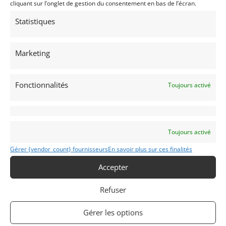
cliquant sur l’onglet de gestion du consentement en bas de l’écran.
Statistiques
Voir l'annonce de
pics97530
Publié: 1 février 2026 (il y a 6 mois)
Marketing
PIÈCES DÉTACHÉES
Moteurs et boîtes
Fonctionnalités
Toujours activé
Toujours activé
CROSMIERES
(72) Sarthe
Voir sur la carte
Gérer {vendor_count} fournisseurs
En savoir plus sur ces finalités
Accepter
Modifier mon annonce
Refuser
Contacter le vendeur par mail
Gérer les options
Téléphone