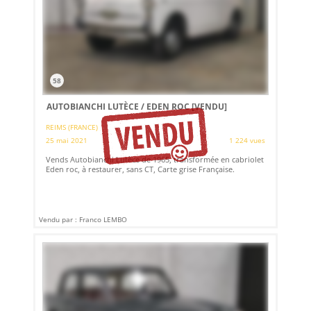
58
AUTOBIANCHI LUTÈCE / EDEN ROC
[VENDU]
REIMS (FRANCE)
25 mai 2021
1 224 vues
Vends Autobianchi Lutèce de 1965, transformée en cabriolet
Eden roc, à restaurer, sans CT, Carte grise Française.
Vendu par : Franco LEMBO