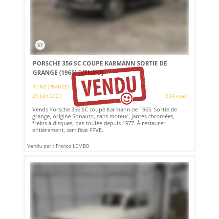
57
PORSCHE 356 SC COUPE KARMANN SORTIE DE
GRANGE (1965)
[VENDU]
REIMS (FRANCE)
29 juin 2021
534 vues
Vends Porsche 356 SC coupé Karmann de 1965. Sortie de
grange, origine Sonauto, sans moteur, jantes chromées,
freins à disques, pas roulée depuis 1977. À restaurer
entièrement, certificat FFVE.
Vendu par : Franco LEMBO