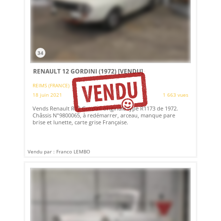
34
RENAULT 12 GORDINI (1972)
[VENDU]
REIMS (FRANCE)
18 juin 2021
1 663 vues
Vends Renault R12 Gordini originale type R1173 de 1972.
Châssis N°9800065, à redémarrer, arceau, manque pare
brise et lunette, carte grise Française.
Vendu par : Franco LEMBO