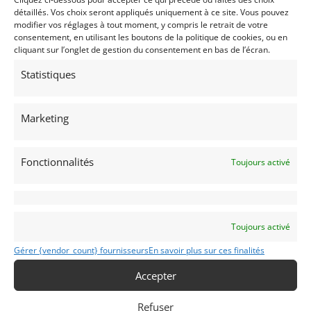
détaillés. Vos choix seront appliqués uniquement à ce site. Vous pouvez
modifier vos réglages à tout moment, y compris le retrait de votre
consentement, en utilisant les boutons de la politique de cookies, ou en
cliquant sur l’onglet de gestion du consentement en bas de l’écran.
Statistiques
62
Marketing
PORSCHE 911 SC (1982)
[VENDU]
REIMS (FRANCE)
5 janvier 2021
1 009 vues
Fonctionnalités
Toujours activé
Vends Porsche 911 SC de 1982, Targa modifiée en cabriolet
Turbo Look, moteur de 204 chevaux avec seulement 69213
Kms, à réviser entièrement, carte grise française collection.
Vendue dans l’état, sans garantie ni contrôle technique.
Toujours activé
Vendu par : Franco LEMBO
Gérer {vendor_count} fournisseurs
En savoir plus sur ces finalités
Accepter
Refuser