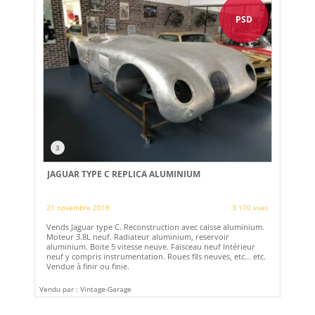
PSD
3
JAGUAR TYPE C REPLICA ALUMINIUM
21 novembre 2018
3 170 vues
Vends Jaguar type C. Reconstruction avec caisse aluminium.
Moteur 3.8L neuf. Radiateur aluminium, reservoir
aluminium. Boite 5 vitesse neuve. Faisceau neuf Intérieur
neuf y compris instrumentation. Roues fils neuves, etc... etc.
Vendue à finir ou finie.
Vendu par : Vintage-Garage