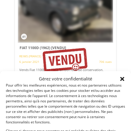
41
FIAT 1100D (1962)
[VENDU]
REIMS (FRANCE)
6 janvier 2021
706 vues
Vends Fiat 1100D de 1962. En bon état de conservation,
moteur 1 221 cm3 de 55 ch non bloqué, 30 698 km au
compteur non garanti. Vendue avec ses papiers Anglais,
Gérez votre confidentialité
dans l'état sans garantie ni contrôle technique .
Pour offrir les meilleures expériences, nous et nos partenaires utilisons
des technologies telles que les cookies pour stocker et/ou accéder aux
Vendu par : Franco LEMBO
informations de l’appareil. Le consentement à ces technologies nous
permettra, ainsi qu’à nos partenaires, de traiter des données
personnelles telles que le comportement de navigation ou des ID uniques
sur ce site et afficher des publicités (non-) personnalisées. Ne pas
consentir ou retirer son consentement peut nuire à certaines
fonctionnalités et fonctions.
Cliquez ci-dessous pour accepter ce qui précède ou faites des choix