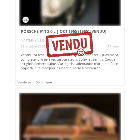
24
PORSCHE 911 2.0 L | OCT 1965 (1965)
[VENDU]
MARTIGNY VS (SUISSE)
15 octobre 2025
151 vues
Vends Porsche 911 2.0 l 1965. Projet à remonter. Quasiment
complète. Livrée avec carburateurs Solex et Zenith. Coque
est globalement saine. Carte grise allemande d’origine. Rare
opportunité d’acquérir une 911 early à restaurer.
Vendu par : Dominique