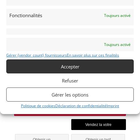
Project Cars
Allemandes
Project Classic Cars
Fonctionnalités
Toujours activé
Toujours activé
Gérer {vendor_count} fournisseurs
En savoir plus sur ces finalités
911
Accepter
1982
Refuser
REIMS
Gérer les options
Politique de cookies
Déclaration de confidentialité
Imprint
Modifier mon annonce
Obtenir un
Obtenir un tarif