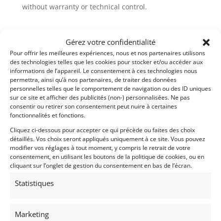
without warranty or technical control.
Gérez votre confidentialité
Demandez une expertise de ce modèle
Pour offrir les meilleures expériences, nous et nos partenaires utilisons
des technologies telles que les cookies pour stocker et/ou accéder aux
informations de l’appareil. Le consentement à ces technologies nous
Partager cette annonce
permettra, ainsi qu’à nos partenaires, de traiter des données
personnelles telles que le comportement de navigation ou des ID uniques
sur ce site et afficher des publicités (non-) personnalisées. Ne pas
consentir ou retirer son consentement peut nuire à certaines
fonctionnalités et fonctions.
Cliquez ci-dessous pour accepter ce qui précède ou faites des choix
détaillés. Vos choix seront appliqués uniquement à ce site. Vous pouvez
modifier vos réglages à tout moment, y compris le retrait de votre
consentement, en utilisant les boutons de la politique de cookies, ou en
cliquant sur l’onglet de gestion du consentement en bas de l’écran.
Voir les 269 annonces de
Franco LEMBO
Statistiques
Publié: 5 janvier 2021 (il y a 6 ans)
AUTO
Voitures de collection
Marketing