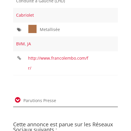
Conduite à Gauche (LHD)
Cabriolet
Metallisée
BVM
,
JA
http://www.francolembo.com/f
r/
Parutions Presse
Cette annonce est parue sur les Réseaux
Sociaux suivants :