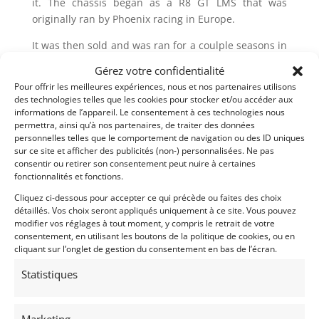
it. The chassis began as a R8 GT LMS that was
originally ran by Phoenix racing in Europe.
It was then sold and was ran for a coulple seasons in
Pirelli World Challenge and was then upgraded to a
Gérez votre confidentialité
R8 GT Ultra with non endurance rear end. Car ran in
Pour offrir les meilleures expériences, nous et nos partenaires utilisons
NASA events and to run historic Daytona races for
des technologies telles que les cookies pour stocker et/ou accéder aux
the past three years.
informations de l’appareil. Le consentement à ces technologies nous
permettra, ainsi qu’à nos partenaires, de traiter des données
The engine will require service. Like most used race
personnelles telles que le comportement de navigation ou des ID uniques
sur ce site et afficher des publicités (non-) personnalisées. Ne pas
cars, the owner should have it gone thru. This car
consentir ou retirer son consentement peut nuire à certaines
has a huge list of spares.
fonctionnalités et fonctions.
Cliquez ci-dessous pour accepter ce qui précède ou faites des choix
détaillés. Vos choix seront appliqués uniquement à ce site. Vous pouvez
modifier vos réglages à tout moment, y compris le retrait de votre
consentement, en utilisant les boutons de la politique de cookies, ou en
Partager cette annonce
cliquant sur l’onglet de gestion du consentement en bas de l’écran.
Statistiques