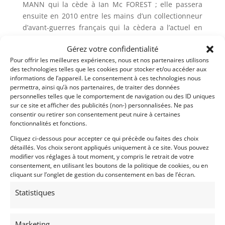
MANN qui la cède à Ian Mc FOREST ; elle passera
ensuite en 2010 entre les mains d’un collectionneur
d’avant-guerres français qui la cèdera a l’actuel en
2013. Notre Bentley s’accompagne d’un très
Gérez votre confidentialité
volumineux dossier dont des notes datées de 1930 à
Pour offrir les meilleures expériences, nous et nos partenaires utilisons
1935, et beaucoup de documents depuis 1974. Le
des technologies telles que les cookies pour stocker et/ou accéder aux
propriétaire actuel fin connaisseur et collectionneur
informations de l’appareil. Le consentement à ces technologies nous
exigeant entreprendra de rendre à cette Bentley
permettra, ainsi qu’à nos partenaires, de traiter des données
toutes ses lettres de noblesse en entreprenant de
personnelles telles que le comportement de navigation ou des ID uniques
sur ce site et afficher des publicités (non-) personnalisées. Ne pas
gros travaux sans oublier une multitude de détails
consentir ou retirer son consentement peut nuire à certaines
qui rendent cette voiture unique.
fonctionnalités et fonctions.
Parmi les nombreux travaux il confiera la voiture
Cliquez ci-dessous pour accepter ce qui précède ou faites des choix
détaillés. Vos choix seront appliqués uniquement à ce site. Vous pouvez
suite au Mans Classic 2018 à la famille Twaytes dans
modifier vos réglages à tout moment, y compris le retrait de votre
leur réputé Atelier Restaucar en Suisse afin de
consentement, en utilisant les boutons de la politique de cookies, ou en
reconstruire complément la mécanique : Moteur et
cliquant sur l’onglet de gestion du consentement en bas de l’écran.
boite de vitesses ainsi que l’électricité. Toujours
Statistiques
équipée de son Châssis ; de son moteur et de sa
direction d’origine ; Il est temps aujourd’hui de
trouver une nouvelle demeure pour cette
Marketing