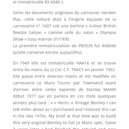
et immatriculée RX 6040 ».
Selon les documents originaux du carrossier Vanden
Plas, cette voiture était à l’origine équipée de la
carrosserie n° 1607 soit une berline « 4-door British
flexible Saloon » comme celle du salon « Olympia
Show » tissu marron 01/1930.
La première immatriculation de PB3535 fut RX6040
qu’elle conserve encore aujourd’hui.
En 1949 elle est immatriculée HAA16 et se trouve
entre les mains du Lt Col. C.F. TRACY en Janvier 1952.
Elle passe entre diverses mains et est modifiée en
carrosserie Le Mans Tourer par Townsend avant
d’arriver entre celles expertes de Stanley MANN
début 1977 qui en parlera en ces mots quelques
années plus tard : « « Here’s a Vintage Bentley I can
talk miles about as I purchased and restored this car
in the late 1970s. My brief at that time was to build
this very original Bentley to full Le Mans spec. Some