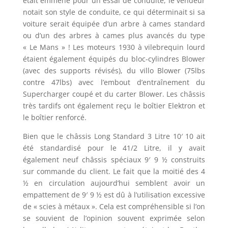
était emmené pour un essai de conduite, le vendeur
notait son style de conduite, ce qui déterminait si sa
voiture serait équipée d’un arbre à cames standard
ou d’un des arbres à cames plus avancés du type
« Le Mans » ! Les moteurs 1930 à vilebrequin lourd
étaient également équipés du bloc-cylindres Blower
(avec des supports révisés), du villo Blower (75lbs
contre 47lbs) avec l’embout d’entraînement du
Supercharger coupé et du carter Blower. Les châssis
très tardifs ont également reçu le boîtier Elektron et
le boîtier renforcé.
Bien que le châssis Long Standard 3 Litre 10′ 10 ait
été standardisé pour le 41/2 Litre, il y avait
également neuf châssis spéciaux 9′ 9 ½ construits
sur commande du client. Le fait que la moitié des 4
½ en circulation aujourd’hui semblent avoir un
empattement de 9′ 9 ½ est dû à l’utilisation excessive
de « scies à métaux ». Cela est compréhensible si l’on
se souvient de l’opinion souvent exprimée selon