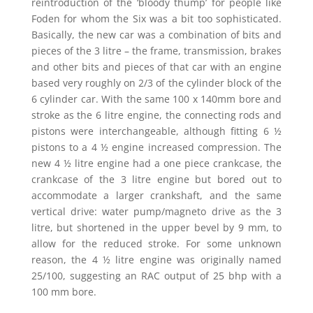
reintroduction of the ‘bloody thump’ for people like
Foden for whom the Six was a bit too sophisticated.
Basically, the new car was a combination of bits and
pieces of the 3 litre – the frame, transmission, brakes
and other bits and pieces of that car with an engine
based very roughly on 2/3 of the cylinder block of the
6 cylinder car. With the same 100 x 140mm bore and
stroke as the 6 litre engine, the connecting rods and
pistons were interchangeable, although fitting 6 ½
pistons to a 4 ½ engine increased compression. The
new 4 ½ litre engine had a one piece crankcase, the
crankcase of the 3 litre engine but bored out to
accommodate a larger crankshaft, and the same
vertical drive: water pump/magneto drive as the 3
litre, but shortened in the upper bevel by 9 mm, to
allow for the reduced stroke. For some unknown
reason, the 4 ½ litre engine was originally named
25/100, suggesting an RAC output of 25 bhp with a
100 mm bore.