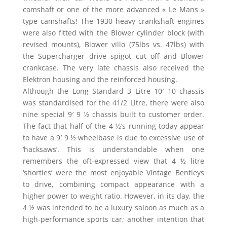
camshaft or one of the more advanced « Le Mans »
type camshafts! The 1930 heavy crankshaft engines
were also fitted with the Blower cylinder block (with
revised mounts), Blower villo (75lbs vs. 47lbs) with
the Supercharger drive spigot cut off and Blower
crankcase. The very late chassis also received the
Elektron housing and the reinforced housing.
Although the Long Standard 3 Litre 10′ 10 chassis
was standardised for the 41/2 Litre, there were also
nine special 9′ 9 ½ chassis built to customer order.
The fact that half of the 4 ½’s running today appear
to have a 9′ 9 ½ wheelbase is due to excessive use of
‘hacksaws’. This is understandable when one
remembers the oft-expressed view that 4 ½ litre
‘shorties’ were the most enjoyable Vintage Bentleys
to drive, combining compact appearance with a
higher power to weight ratio. However, in its day, the
4 ½ was intended to be a luxury saloon as much as a
high-performance sports car; another intention that