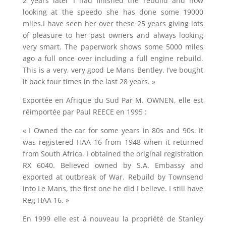
2 years later I had finished the rebuild and now
looking at the speedo she has done some 19000
miles.I have seen her over these 25 years giving lots
of pleasure to her past owners and always looking
very smart. The paperwork shows some 5000 miles
ago a full once over including a full engine rebuild.
This is a very, very good Le Mans Bentley. I’ve bought
it back four times in the last 28 years. »
Exportée en Afrique du Sud Par M. OWNEN, elle est
réimportée par Paul REECE en 1995 :
« I Owned the car for some years in 80s and 90s. It
was registered HAA 16 from 1948 when it returned
from South Africa. I obtained the original registration
RX 6040. Believed owned by S.A. Embassy and
exported at outbreak of War. Rebuild by Townsend
into Le Mans, the first one he did I believe. I still have
Reg HAA 16. »
En 1999 elle est à nouveau la propriété de Stanley