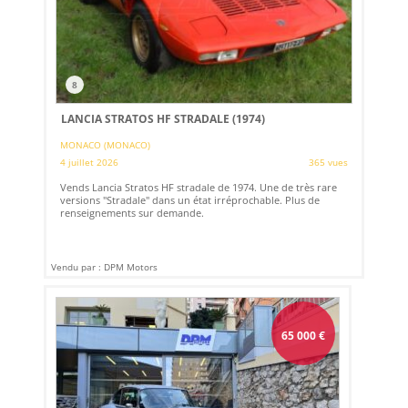
8
LANCIA STRATOS HF STRADALE (1974)
MONACO (MONACO)
4 juillet 2026
365 vues
Vends Lancia Stratos HF stradale de 1974. Une de très rare
versions "Stradale" dans un état irréprochable. Plus de
renseignements sur demande.
Vendu par : DPM Motors
65 000
€