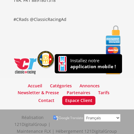
TVA: FR1 8891801318
#CRads @ClassicRacingAd
Installez notre
application mobile !
Accueil
Catégories
Annonces
Newsletter & Presse
Partenaires
Tarifs
Contact
Espace Client
Réalisation
121DigitalGroup |
Maintenance FLX | Hébergement 121DigitalGroup