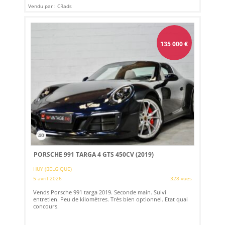
Vendu par : CRads
135 000
€
40
PORSCHE 991 TARGA 4 GTS 450CV (2019)
HUY (BELGIQUE)
5 avril 2026
328 vues
Vends Porsche 991 targa 2019. Seconde main. Suivi
entretien. Peu de kilomètres. Très bien optionnel. Etat quai
concours.