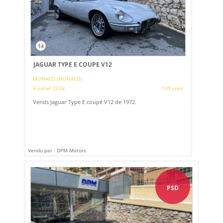
14
JAGUAR TYPE E COUPE V12
MONACO (MONACO)
4 juillet 2026
139 vues
Vends Jaguar Type E coupé V12 de 1972.
Vendu par : DPM Motors
PSD