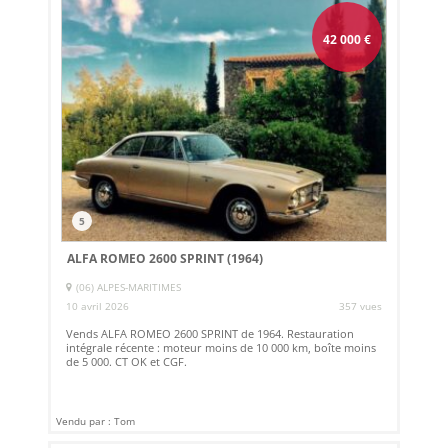
42 000
€
5
ALFA ROMEO 2600 SPRINT (1964)
(06) ALPES-MARITIMES
10 avril 2026
357 vues
Vends ALFA ROMEO 2600 SPRINT de 1964. Restauration
intégrale récente : moteur moins de 10 000 km, boîte moins
de 5 000. CT OK et CGF.
Vendu par : Tom