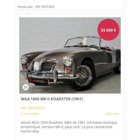
Vendu par : MY VINTAGE
35 000
€
25
MGA 1600 MK II ROADSTER (1961)
HUY (BELGIQUE)
4 avril 2026
222 vues
Vends MGA 1600 Roadster MKII de 1961. Véritable classique
britannique. Version Mk II, plus rare. La plus recherchée .
Parfait état.