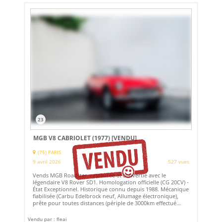
23
MGB V8 CABRIOLET (1977)
[VENDU]
(75) PARIS
9 avril 2026
527 vues
Vends MGB Roadster, restaurée et convertie avec le
légendaire V8 Rover SD1. Homologation officielle (CG 20CV) -
État Exceptionnel. Historique connu depuis 1988. Mécanique
fiabilisée (Carbu Edelbrock neuf, Allumage électronique),
prête pour toutes distances (périple de 3000km effectué...
Vendu par : fleai