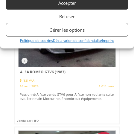
Accepter
24 000
€
Refuser
Gérer les options
Politique de cookies
Déclaration de confidentialité
Imprint
3
ALFA ROMEO GTV6 (1983)
(83) VAR
16 avril 2026
1 011 vues
Passionné Alfiste vends GTV6 pour Alfiste non roulante suite
avc. 1ere main Moteur neuf nombreux équipements
Vendu par : JFD