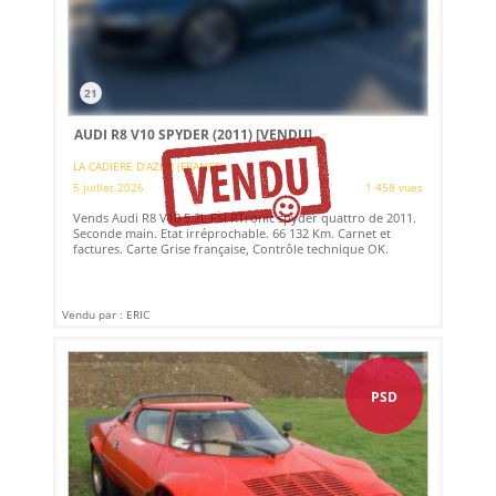
21
AUDI R8 V10 SPYDER (2011)
[VENDU]
LA CADIERE D’AZUR (FRANCE)
5 juillet 2026
1 458 vues
Vends Audi R8 V10 5.2L FSI RTronic spyder quattro de 2011.
Seconde main. Etat irréprochable. 66 132 Km. Carnet et
factures. Carte Grise française, Contrôle technique OK.
Vendu par : ERIC
PSD