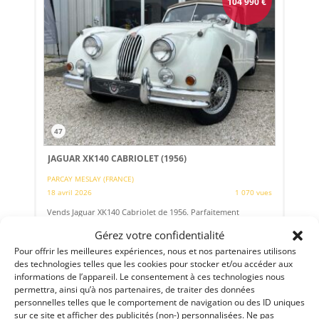
104 990
€
47
JAGUAR XK140 CABRIOLET (1956)
PARCAY MESLAY (FRANCE)
18 avril 2026
1 070 vues
Vends Jaguar XK140 Cabriolet de 1956. Parfaitement
restaurée. Travaux récents. Dossier sur demande.
Gérez votre confidentialité
Pour offrir les meilleures expériences, nous et nos partenaires utilisons
des technologies telles que les cookies pour stocker et/ou accéder aux
Vendu par : Bruno TRIQUET
informations de l’appareil. Le consentement à ces technologies nous
permettra, ainsi qu’à nos partenaires, de traiter des données
personnelles telles que le comportement de navigation ou des ID uniques
sur ce site et afficher des publicités (non-) personnalisées. Ne pas