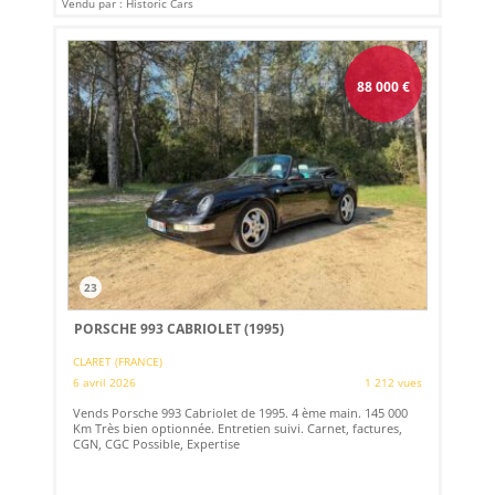
Vendu par : Historic Cars
88 000
€
23
PORSCHE 993 CABRIOLET (1995)
CLARET (FRANCE)
6 avril 2026
1 212 vues
Vends Porsche 993 Cabriolet de 1995. 4 ème main. 145 000
Km Très bien optionnée. Entretien suivi. Carnet, factures,
CGN, CGC Possible, Expertise