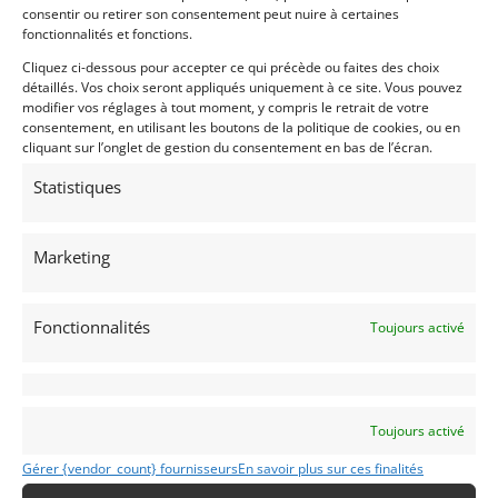
PSD
consentir ou retirer son consentement peut nuire à certaines
fonctionnalités et fonctions.
Cliquez ci-dessous pour accepter ce qui précède ou faites des choix
détaillés. Vos choix seront appliqués uniquement à ce site. Vous pouvez
modifier vos réglages à tout moment, y compris le retrait de votre
consentement, en utilisant les boutons de la politique de cookies, ou en
cliquant sur l’onglet de gestion du consentement en bas de l’écran.
Statistiques
6
Marketing
MERCEDES 190 SL (1959)
MEUDON (FRANCE)
17 avril 2026
238 vues
Fonctionnalités
Toujours activé
Vends Mercedes Benz 190 SL de 1959. Très belle
configuration couleur. Radio Becker, Hard Top. Restaurée
avec soin. Etat remarquable. Plus d'informations sur
demande.
Toujours activé
Vendu par : Historic Cars
Gérer {vendor_count} fournisseurs
En savoir plus sur ces finalités