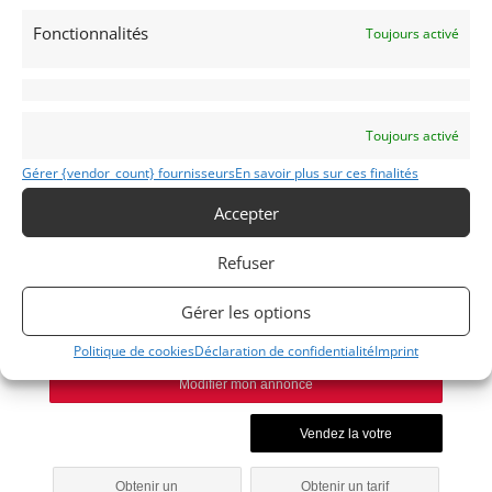
Fonctionnalités
Toujours activé
Voir les 132 annonces de
Mike VAN THIEL
Publié: 26 juillet 2024 (il y a 2 ans)
AUTO
Toujours activé
Youngtimers
Gérer {vendor_count} fournisseurs
En savoir plus sur ces finalités
Accepter
Refuser
125I
Gérer les options
2008
Politique de cookies
Déclaration de confidentialité
Imprint
Modifier mon annonce
Obtenir un
Obtenir un tarif