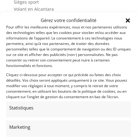
Sièges sport
Volant en Alcantara
Toit ouvrant électrique
Gérez votre confidentialité
Airco
Pour offrir les meilleures expériences, nous et nos partenaires utilisons
Bluetooth
des technologies telles que les cookies pour stocker et/ou accéder aux
Jeu de jantes Braid
informations de l’appareil. Le consentement à ces technologies nous
permettra, ainsi qu’à nos partenaires, de traiter des données
personnelles telles que le comportement de navigation ou des ID uniques
Demandez une expertise de ce modèle
sur ce site et afficher des publicités (non-) personnalisées. Ne pas
consentir ou retirer son consentement peut nuire à certaines
fonctionnalités et fonctions.
Partager cette annonce
Cliquez ci-dessous pour accepter ce qui précède ou faites des choix
détaillés. Vos choix seront appliqués uniquement à ce site. Vous pouvez
modifier vos réglages à tout moment, y compris le retrait de votre
consentement, en utilisant les boutons de la politique de cookies, ou en
cliquant sur l’onglet de gestion du consentement en bas de l’écran.
Statistiques
Marketing